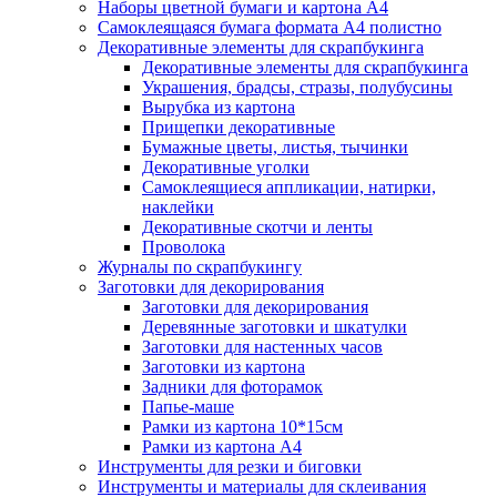
Наборы цветной бумаги и картона А4
Самоклеящаяся бумага формата А4 полистно
Декоративные элементы для скрапбукинга
Декоративные элементы для скрапбукинга
Украшения, брадсы, стразы, полубусины
Вырубка из картона
Прищепки декоративные
Бумажные цветы, листья, тычинки
Декоративные уголки
Самоклеящиеся аппликации, натирки,
наклейки
Декоративные скотчи и ленты
Проволока
Журналы по скрапбукингу
Заготовки для декорирования
Заготовки для декорирования
Деревянные заготовки и шкатулки
Заготовки для настенных часов
Заготовки из картона
Задники для фоторамок
Папье-маше
Рамки из картона 10*15см
Рамки из картона А4
Инструменты для резки и биговки
Инструменты и материалы для склеивания