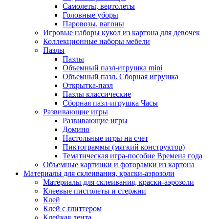
Самолеты, вертолеты
Головные уборы
Паровозы, вагоны
Игровые наборы кукол из картона для девочек
Коллекционные наборы мебели
Пазлы
Пазлы
Объемный пазл-игрушка mini
Объемный пазл. Сборная игрушка
Открытка-пазл
Пазлы классические
Сборная пазл-игрушка Часы
Развивающие игры
Развивающие игры
Домино
Настольные игры на счет
Пиктограммы (мягкий конструктор)
Тематическая игра-пособие Времена года
Объемные картинки и фоторамки из картона
Материалы для склеивания, краски-аэрозоли
Материалы для склеивания, краски-аэрозоли
Клеевые пистолеты и стержни
Клей
Клей с глиттером
Клейкая лента