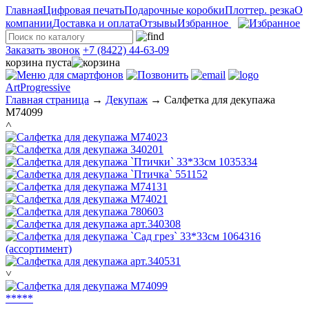
Главная
Цифровая печать
Подарочные коробки
Плоттер. резка
О
компании
Доставка и оплата
Отзывы
Избранное
Заказать звонок
+7 (8422) 44-63-09
корзина пуста
ArtProgressive
Главная страница
→
Декупаж
→
Салфетка для декупажа
М74099
˄
˅
*
*
*
*
*