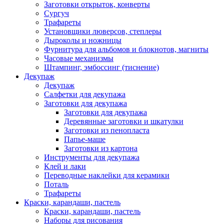
Заготовки открыток, конверты
Сургуч
Трафареты
Установщики люверсов, степлеры
Дыроколы и ножницы
Фурнитура для альбомов и блокнотов, магниты
Часовые механизмы
Штампинг, эмбоссинг (тиснение)
Декупаж
Декупаж
Салфетки для декупажа
Заготовки для декупажа
Заготовки для декупажа
Деревянные заготовки и шкатулки
Заготовки из пенопласта
Папье-маше
Заготовки из картона
Инструменты для декупажа
Клей и лаки
Переводные наклейки для керамики
Поталь
Трафареты
Краски, карандаши, пастель
Краски, карандаши, пастель
Наборы для рисования