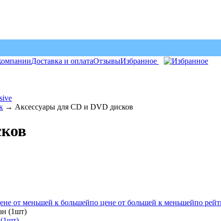
компании
Доставка и оплата
Отзывы
Избранное
sive
к
→
Аксессуары для CD и DVD дисков
сков
цене от меньшей к большей
по цене от большей к меньшей
по рейт
(1шт)