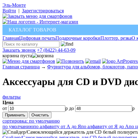
Эль-Монте
Войти
|
Зарегистрироваться
КАТАЛОГ ТОВАРОВ
Главная
Цифровая печать
Подарочные коробки
Плоттер. резка
О 
Заказать звонок
+7 (8422) 44-63-09
корзина пуста
ArtProgres
Главная страница
→
Фурнитура для альбомов, блокнотов, папо
Аксессуары для CD и DVD ди
фильтры
Цена
от
р до
р
сортировка: по умолчанию
по умолчанию
по алфавиту от А до Я
по алфавиту от Я до А
по 
Спайдер/Самоклеющийся держатель для CD белый полиуретан 