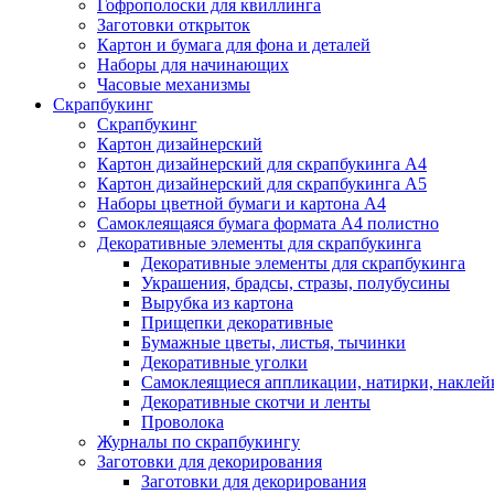
Гофрополоски для квиллинга
Заготовки открыток
Картон и бумага для фона и деталей
Наборы для начинающих
Часовые механизмы
Скрапбукинг
Скрапбукинг
Картон дизайнерский
Картон дизайнерский для скрапбукинга А4
Картон дизайнерский для скрапбукинга А5
Наборы цветной бумаги и картона А4
Самоклеящаяся бумага формата А4 полистно
Декоративные элементы для скрапбукинга
Декоративные элементы для скрапбукинга
Украшения, брадсы, стразы, полубусины
Вырубка из картона
Прищепки декоративные
Бумажные цветы, листья, тычинки
Декоративные уголки
Самоклеящиеся аппликации, натирки, наклей
Декоративные скотчи и ленты
Проволока
Журналы по скрапбукингу
Заготовки для декорирования
Заготовки для декорирования