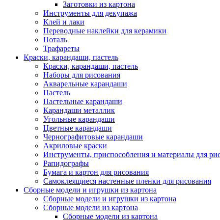
Заготовки из картона
Инструменты для декупажа
Клей и лаки
Переводные наклейки для керамики
Поталь
Трафареты
Краски, карандаши, пастель
Краски, карандаши, пастель
Наборы для рисования
Акварельные карандаши
Пастель
Пастельные карандаши
Карандаши металлик
Угольные карандаши
Цветные карандаши
Чернографитовые карандаши
Акриловые краски
Инструменты, приспособления и материалы для ри
Рапидографы
Бумага и картон для рисования
Самоклеящиеся настенные пленки для рисования
Сборные модели и игрушки из картона
Сборные модели и игрушки из картона
Сборные модели из картона
Сборные модели из картона