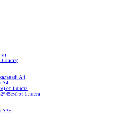
та)
1 листа)
ркальный А4
й А4
) от 1 листа
2*45см) от 1 листа
+
й А3+