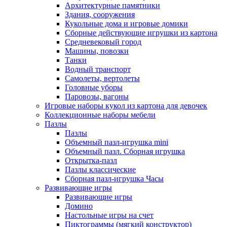
Архитектурные памятники
Здания, сооружения
Кукольные дома и игровые домики
Сборные действующие игрушки из картона
Средневековый город
Машины, повозки
Танки
Водный транспорт
Самолеты, вертолеты
Головные уборы
Паровозы, вагоны
Игровые наборы кукол из картона для девочек
Коллекционные наборы мебели
Пазлы
Пазлы
Объемный пазл-игрушка mini
Объемный пазл. Сборная игрушка
Открытка-пазл
Пазлы классические
Сборная пазл-игрушка Часы
Развивающие игры
Развивающие игры
Домино
Настольные игры на счет
Пиктограммы (мягкий конструктор)