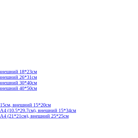
 внешний 18*23см
 внешний 26*31см
 внешний 30*40см
 внешний 40*50см
*15см, внешний 15*20см
 А4 (10.5*29.7см), внешний 15*34см
 А4 (21*21см), внешний 25*25см