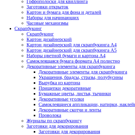
Гофрополоски для квиллинга
Заготовки открыток
Картон и бумага для фона и деталей
Наборы для начинающих
Часовые механизмы
Скрапбукинг
Скрапбукинг
Картон дизайнерский
Картон дизайнерский для скрапбукинга А4
Картон дизайнерский для скрапбукинга А5
Наборы цветной бумаги и картона А4
Самоклеящаяся бумага формата А4 полистно
Декоративные элементы для скрапбукинга
Декоративные элементы для скрапбукинга
Украшения, брадсы, стразы, полубусины
Вырубка из картона
Прищепки декоративные
Бумажные цветы, листья, тычинки
Декоративные уголки
Самоклеящиеся аппликации, натирки, наклей
Декоративные скотчи и ленты
Проволока
Журналы по скрапбукингу
Заготовки для декорирования
Заготовки для декорирования