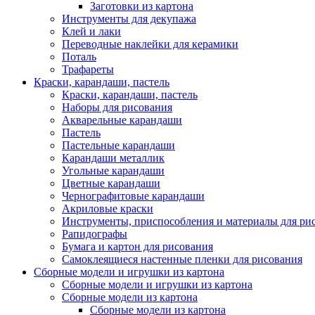
Заготовки из картона
Инструменты для декупажа
Клей и лаки
Переводные наклейки для керамики
Поталь
Трафареты
Краски, карандаши, пастель
Краски, карандаши, пастель
Наборы для рисования
Акварельные карандаши
Пастель
Пастельные карандаши
Карандаши металлик
Угольные карандаши
Цветные карандаши
Чернографитовые карандаши
Акриловые краски
Инструменты, приспособления и материалы для ри
Рапидографы
Бумага и картон для рисования
Самоклеящиеся настенные пленки для рисования
Сборные модели и игрушки из картона
Сборные модели и игрушки из картона
Сборные модели из картона
Сборные модели из картона