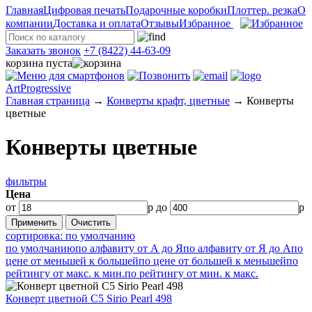
Главная
Цифровая печать
Подарочные коробки
Плоттер. резка
О
компании
Доставка и оплата
Отзывы
Избранное
Заказать звонок
+7 (8422) 44-63-09
корзина пуста
ArtProgressive
Главная страница
→
Конверты крафт, цветные
→
Конверты
цветные
Конверты цветные
фильтры
Цена
от
р до
р
сортировка: по умолчанию
по умолчанию
по алфавиту от А до Я
по алфавиту от Я до А
по
цене от меньшей к большей
по цене от большей к меньшей
по
рейтингу от макс. к мин.
по рейтингу от мин. к макс.
Конверт цветной С5 Sirio Pearl 498