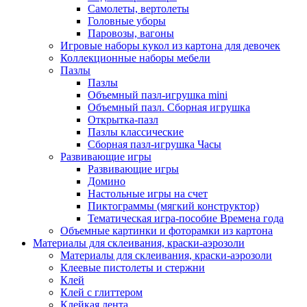
Самолеты, вертолеты
Головные уборы
Паровозы, вагоны
Игровые наборы кукол из картона для девочек
Коллекционные наборы мебели
Пазлы
Пазлы
Объемный пазл-игрушка mini
Объемный пазл. Сборная игрушка
Открытка-пазл
Пазлы классические
Сборная пазл-игрушка Часы
Развивающие игры
Развивающие игры
Домино
Настольные игры на счет
Пиктограммы (мягкий конструктор)
Тематическая игра-пособие Времена года
Объемные картинки и фоторамки из картона
Материалы для склеивания, краски-аэрозоли
Материалы для склеивания, краски-аэрозоли
Клеевые пистолеты и стержни
Клей
Клей с глиттером
Клейкая лента