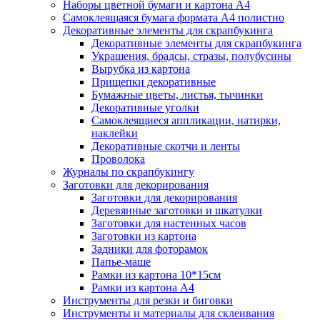
Наборы цветной бумаги и картона А4
Самоклеящаяся бумага формата А4 полистно
Декоративные элементы для скрапбукинга
Декоративные элементы для скрапбукинга
Украшения, брадсы, стразы, полубусины
Вырубка из картона
Прищепки декоративные
Бумажные цветы, листья, тычинки
Декоративные уголки
Самоклеящиеся аппликации, натирки,
наклейки
Декоративные скотчи и ленты
Проволока
Журналы по скрапбукингу
Заготовки для декорирования
Заготовки для декорирования
Деревянные заготовки и шкатулки
Заготовки для настенных часов
Заготовки из картона
Задники для фоторамок
Папье-маше
Рамки из картона 10*15см
Рамки из картона А4
Инструменты для резки и биговки
Инструменты и материалы для склеивания