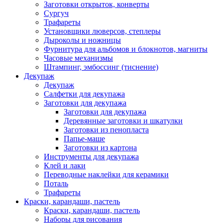
Заготовки открыток, конверты
Сургуч
Трафареты
Установщики люверсов, степлеры
Дыроколы и ножницы
Фурнитура для альбомов и блокнотов, магниты
Часовые механизмы
Штампинг, эмбоссинг (тиснение)
Декупаж
Декупаж
Салфетки для декупажа
Заготовки для декупажа
Заготовки для декупажа
Деревянные заготовки и шкатулки
Заготовки из пенопласта
Папье-маше
Заготовки из картона
Инструменты для декупажа
Клей и лаки
Переводные наклейки для керамики
Поталь
Трафареты
Краски, карандаши, пастель
Краски, карандаши, пастель
Наборы для рисования