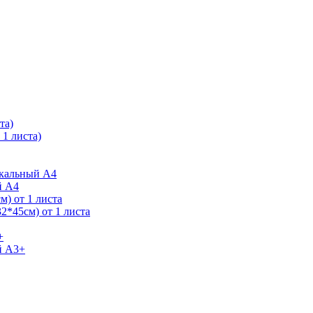
та)
1 листа)
ркальный А4
й А4
) от 1 листа
2*45см) от 1 листа
+
й А3+