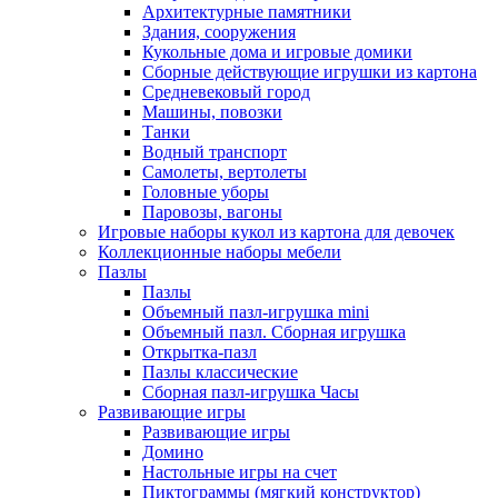
Архитектурные памятники
Здания, сооружения
Кукольные дома и игровые домики
Сборные действующие игрушки из картона
Средневековый город
Машины, повозки
Танки
Водный транспорт
Самолеты, вертолеты
Головные уборы
Паровозы, вагоны
Игровые наборы кукол из картона для девочек
Коллекционные наборы мебели
Пазлы
Пазлы
Объемный пазл-игрушка mini
Объемный пазл. Сборная игрушка
Открытка-пазл
Пазлы классические
Сборная пазл-игрушка Часы
Развивающие игры
Развивающие игры
Домино
Настольные игры на счет
Пиктограммы (мягкий конструктор)