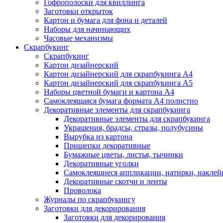
Гофрополоски для квиллинга
Заготовки открыток
Картон и бумага для фона и деталей
Наборы для начинающих
Часовые механизмы
Скрапбукинг
Скрапбукинг
Картон дизайнерский
Картон дизайнерский для скрапбукинга А4
Картон дизайнерский для скрапбукинга А5
Наборы цветной бумаги и картона А4
Самоклеящаяся бумага формата А4 полистно
Декоративные элементы для скрапбукинга
Декоративные элементы для скрапбукинга
Украшения, брадсы, стразы, полубусины
Вырубка из картона
Прищепки декоративные
Бумажные цветы, листья, тычинки
Декоративные уголки
Самоклеящиеся аппликации, натирки, наклей
Декоративные скотчи и ленты
Проволока
Журналы по скрапбукингу
Заготовки для декорирования
Заготовки для декорирования