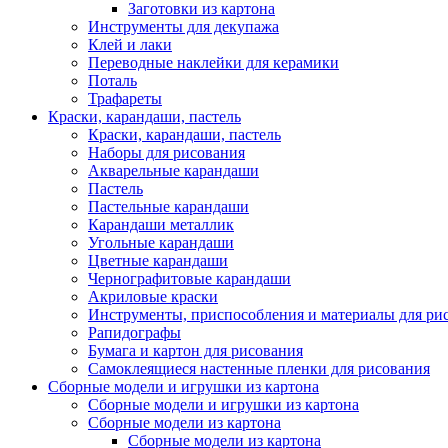
Заготовки из картона
Инструменты для декупажа
Клей и лаки
Переводные наклейки для керамики
Поталь
Трафареты
Краски, карандаши, пастель
Краски, карандаши, пастель
Наборы для рисования
Акварельные карандаши
Пастель
Пастельные карандаши
Карандаши металлик
Угольные карандаши
Цветные карандаши
Чернографитовые карандаши
Акриловые краски
Инструменты, приспособления и материалы для ри
Рапидографы
Бумага и картон для рисования
Самоклеящиеся настенные пленки для рисования
Сборные модели и игрушки из картона
Сборные модели и игрушки из картона
Сборные модели из картона
Сборные модели из картона