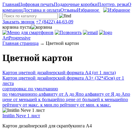
Главная
Цифровая печать
Подарочные коробки
Плоттер. резка
О
компании
Доставка и оплата
Отзывы
Избранное
Заказать звонок
+7 (8422) 44-63-09
корзина пуста
ArtProgressive
Главная страница
→
Цветной картон
Цветной картон
Картон цветной дизайнерский формата А4 (от 1 листа)
Картон цветной дизайнерский формата А3+ (32*45см) от 1
листа
сортировка: по умолчанию
по умолчанию
по алфавиту от А до Я
по алфавиту от Я до А
по
цене от меньшей к большей
по цене от большей к меньшей
по
рейтингу от макс. к мин.
по рейтингу от мин. к макс.
Imitlin Neve 1 лист
Картон дизайнерский для скрапбукинга А4