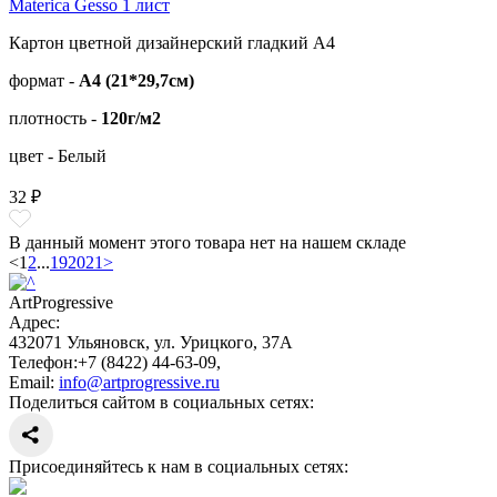
Materica Gesso 1 лист
Картон цветной дизайнерский гладкий А4
формат -
А4 (21*29,7см)
плотность -
120г/м2
цвет - Белый
32 ₽
В данный момент этого товара нет на нашем складе
<
1
2
...
19
20
21
>
ArtProgressive
Адрес:
432071
Ульяновск
,
ул. Урицкого, 37А
Телефон:
+7 (8422) 44-63-09
,
Email:
info@artprogressive.ru
Поделиться сайтом в социальных сетях:
Присоединяйтесь к нам в социальных сетях: