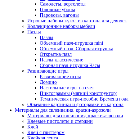
Самолеты, вертолеты
Головные уборы
Паровозы, вагоны
Игровые наборы кукол из картона для девочек
Коллекционные наборы мебели
Пазлы
Пазлы
Объемный пазл-игрушка mini
Объемный пазл. Сборная игрушка
Открытка-пазл
Пазлы классические
Сборная пазл-игрушка Часы
Развивающие игры
Развивающие игры
Домино
Настольные игры на счет
Пиктограммы (мягкий конструктор)
Тематическая игра-пособие Времена года
Объемные картинки и фоторамки из картона
Материалы для склеивания, краски-аэрозоли
Материалы для склеивания, краски-аэрозоли
Клеевые пистолеты и стержни
Клей
Клей с глиттером
Клейкая лента