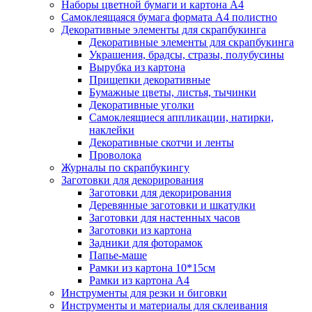
Наборы цветной бумаги и картона А4
Самоклеящаяся бумага формата А4 полистно
Декоративные элементы для скрапбукинга
Декоративные элементы для скрапбукинга
Украшения, брадсы, стразы, полубусины
Вырубка из картона
Прищепки декоративные
Бумажные цветы, листья, тычинки
Декоративные уголки
Самоклеящиеся аппликации, натирки,
наклейки
Декоративные скотчи и ленты
Проволока
Журналы по скрапбукингу
Заготовки для декорирования
Заготовки для декорирования
Деревянные заготовки и шкатулки
Заготовки для настенных часов
Заготовки из картона
Задники для фоторамок
Папье-маше
Рамки из картона 10*15см
Рамки из картона А4
Инструменты для резки и биговки
Инструменты и материалы для склеивания