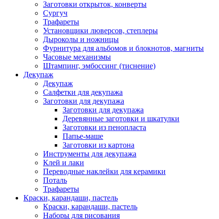
Заготовки открыток, конверты
Сургуч
Трафареты
Установщики люверсов, степлеры
Дыроколы и ножницы
Фурнитура для альбомов и блокнотов, магниты
Часовые механизмы
Штампинг, эмбоссинг (тиснение)
Декупаж
Декупаж
Салфетки для декупажа
Заготовки для декупажа
Заготовки для декупажа
Деревянные заготовки и шкатулки
Заготовки из пенопласта
Папье-маше
Заготовки из картона
Инструменты для декупажа
Клей и лаки
Переводные наклейки для керамики
Поталь
Трафареты
Краски, карандаши, пастель
Краски, карандаши, пастель
Наборы для рисования