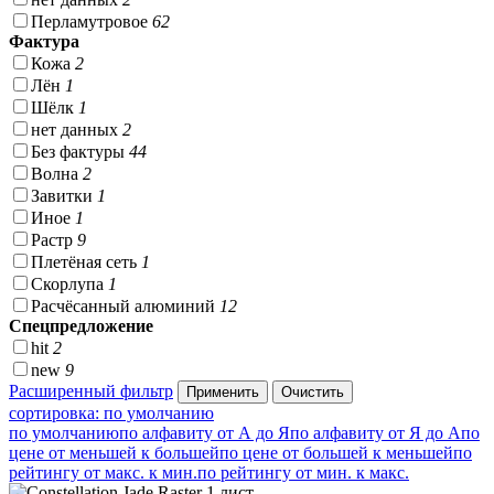
Перламутровое
62
Фактура
Кожа
2
Лён
1
Шёлк
1
нет данных
2
Без фактуры
44
Волна
2
Завитки
1
Иное
1
Растр
9
Плетёная сеть
1
Скорлупа
1
Расчёсанный алюминий
12
Спецпредложение
hit
2
new
9
Расширенный фильтр
сортировка: по умолчанию
по умолчанию
по алфавиту от А до Я
по алфавиту от Я до А
по
цене от меньшей к большей
по цене от большей к меньшей
по
рейтингу от макс. к мин.
по рейтингу от мин. к макс.