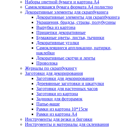
Наборы цветной бумаги и картона А4
Самоклеящаяся бумага формата А4 полистно
Декоративные элементы для скрапбукинга
Декоративные элементы для скрапбукинга
Украшения, брадсы, стразы, полубусины
Вырубка из картона
Прищепки декоративные
Бумажные цветы, листья, тычинки
Декоративные уголки
Самоклеящиеся аппликации, натирки,
наклейки
Декоративные скотчи и ленты
Проволока
Журналы по скрапбукингу
Заготовки для декорирования
Заготовки для декорирования
Деревянные заготовки и шкатулки
Заготовки для настенных часов
Заготовки из картона
Задники для фоторамок
Папье-маше
Рамки из картона 10*15см
Рамки из картона А4
Инструменты для резки и биговки
Инструменты и материалы для склеивания