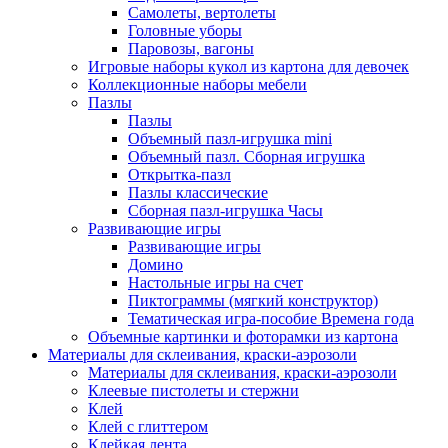
Самолеты, вертолеты
Головные уборы
Паровозы, вагоны
Игровые наборы кукол из картона для девочек
Коллекционные наборы мебели
Пазлы
Пазлы
Объемный пазл-игрушка mini
Объемный пазл. Сборная игрушка
Открытка-пазл
Пазлы классические
Сборная пазл-игрушка Часы
Развивающие игры
Развивающие игры
Домино
Настольные игры на счет
Пиктограммы (мягкий конструктор)
Тематическая игра-пособие Времена года
Объемные картинки и фоторамки из картона
Материалы для склеивания, краски-аэрозоли
Материалы для склеивания, краски-аэрозоли
Клеевые пистолеты и стержни
Клей
Клей с глиттером
Клейкая лента