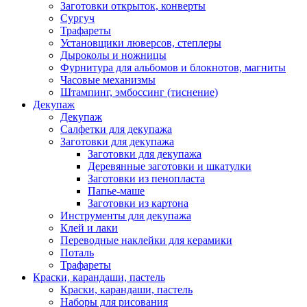
Заготовки открыток, конверты
Сургуч
Трафареты
Установщики люверсов, степлеры
Дыроколы и ножницы
Фурнитура для альбомов и блокнотов, магниты
Часовые механизмы
Штампинг, эмбоссинг (тиснение)
Декупаж
Декупаж
Салфетки для декупажа
Заготовки для декупажа
Заготовки для декупажа
Деревянные заготовки и шкатулки
Заготовки из пенопласта
Папье-маше
Заготовки из картона
Инструменты для декупажа
Клей и лаки
Переводные наклейки для керамики
Поталь
Трафареты
Краски, карандаши, пастель
Краски, карандаши, пастель
Наборы для рисования