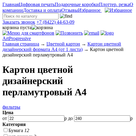
Главная
Цифровая печать
Подарочные коробки
Плоттер. резка
О
компании
Доставка и оплата
Отзывы
Избранное
Заказать звонок
+7 (8422) 44-63-09
корзина пуста
ArtProgressive
Главная страница
→
Цветной картон
→
Картон цветной
дизайнерский формата А4 (от 1 листа)
→
Картон цветной
дизайнерский перламутровый А4
Картон цветной
дизайнерский
перламутровый А4
фильтры
Цена
от
р до
р
Категория
Бумага
12