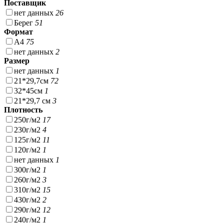
Поставщик
нет данных
26
Берег
51
Формат
А4
75
нет данных
2
Размер
нет данных
1
21*29,7см
72
32*45см
1
21*29,7 см
3
Плотность
250г/м2
17
230г/м2
4
125г/м2
11
120г/м2
1
нет данных
1
300г/м2
1
260г/м2
3
310г/м2
15
430г/м2
2
290г/м2
12
240г/м2
1