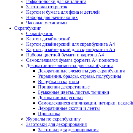
Гофрополоски для квиллинга
Заготовки открыток
Картон и бумага для фона и деталей
Наборы для начинающих
Часовые механизмы
Скрапбукинг
Скрапбукинг
Картон дизайнерский
Картон дизайнерский для скрапбукинга А4
Картон дизайнерский для скрапбукинга А5
Наборы цветной бумаги и картона А4
Самоклеящаяся бумага формата А4 полистно
Декоративные элементы для скрапбукинга
Декоративные элементы для скрапбукинга
Украшения, брадсы, стразы, полубусины
Вырубка из картона
Прищепки декоративные
Бумажные цветы, листья, тычинки
Декоративные уголки
Самоклеящиеся аппликации, натирки, наклей
Декоративные скотчи и ленты
Проволока
Журналы по скрапбукингу
Заготовки для декорирования
Заготовки для декорирования