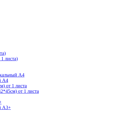
та)
1 листа)
ркальный А4
й А4
) от 1 листа
2*45см) от 1 листа
+
й А3+