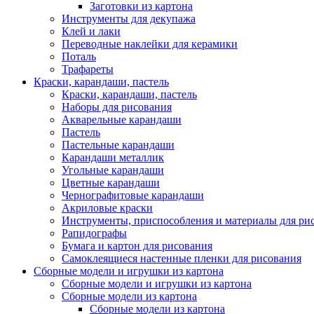
Заготовки из картона
Инструменты для декупажа
Клей и лаки
Переводные наклейки для керамики
Поталь
Трафареты
Краски, карандаши, пастель
Краски, карандаши, пастель
Наборы для рисования
Акварельные карандаши
Пастель
Пастельные карандаши
Карандаши металлик
Угольные карандаши
Цветные карандаши
Чернографитовые карандаши
Акриловые краски
Инструменты, приспособления и материалы для ри
Рапидографы
Бумага и картон для рисования
Самоклеящиеся настенные пленки для рисования
Сборные модели и игрушки из картона
Сборные модели и игрушки из картона
Сборные модели из картона
Сборные модели из картона