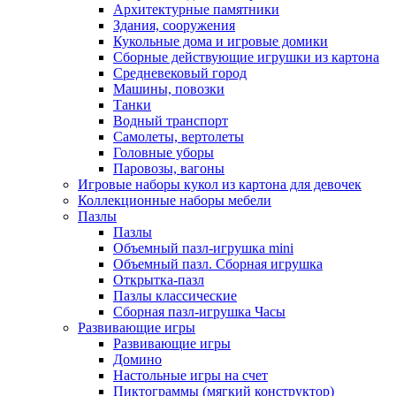
Архитектурные памятники
Здания, сооружения
Кукольные дома и игровые домики
Сборные действующие игрушки из картона
Средневековый город
Машины, повозки
Танки
Водный транспорт
Самолеты, вертолеты
Головные уборы
Паровозы, вагоны
Игровые наборы кукол из картона для девочек
Коллекционные наборы мебели
Пазлы
Пазлы
Объемный пазл-игрушка mini
Объемный пазл. Сборная игрушка
Открытка-пазл
Пазлы классические
Сборная пазл-игрушка Часы
Развивающие игры
Развивающие игры
Домино
Настольные игры на счет
Пиктограммы (мягкий конструктор)