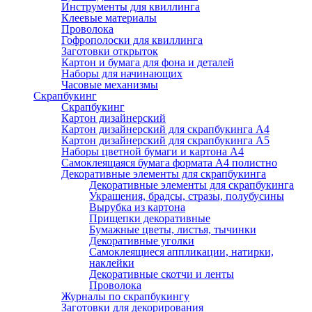
Инструменты для квиллинга
Клеевые материалы
Проволока
Гофрополоски для квиллинга
Заготовки открыток
Картон и бумага для фона и деталей
Наборы для начинающих
Часовые механизмы
Скрапбукинг
Скрапбукинг
Картон дизайнерский
Картон дизайнерский для скрапбукинга А4
Картон дизайнерский для скрапбукинга А5
Наборы цветной бумаги и картона А4
Самоклеящаяся бумага формата А4 полистно
Декоративные элементы для скрапбукинга
Декоративные элементы для скрапбукинга
Украшения, брадсы, стразы, полубусины
Вырубка из картона
Прищепки декоративные
Бумажные цветы, листья, тычинки
Декоративные уголки
Самоклеящиеся аппликации, натирки,
наклейки
Декоративные скотчи и ленты
Проволока
Журналы по скрапбукингу
Заготовки для декорирования