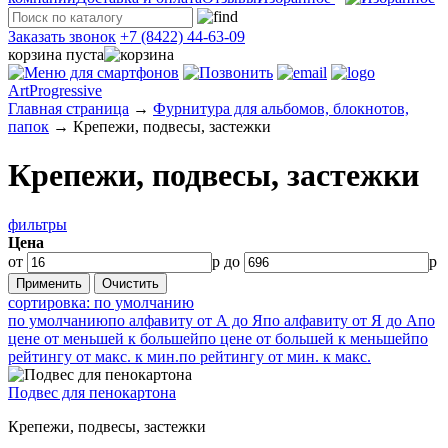
Заказать звонок
+7 (8422) 44-63-09
корзина пуста
ArtProgressive
Главная страница
→
Фурнитура для альбомов, блокнотов,
папок
→
Крепежи, подвесы, застежки
Крепежи, подвесы, застежки
фильтры
Цена
от
р до
р
сортировка: по умолчанию
по умолчанию
по алфавиту от А до Я
по алфавиту от Я до А
по
цене от меньшей к большей
по цене от большей к меньшей
по
рейтингу от макс. к мин.
по рейтингу от мин. к макс.
Подвес для пенокартона
Крепежи, подвесы, застежки