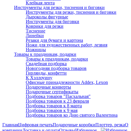
Клейкая лента
Инструменты для резки, тиснения и биговки
Инструменты для резки, тиснения и биговки
Дыроколы фигурные
Инструменты для биговки
Коврики для резки
Тиснение
Линейки
Резаки для бумаги и картона
Ножи для художественных работ, лезвия
Ножницы
Товары к праздникам, подарки
Товары к праздникам, подарки
Свадебная подборка
Новогодняя подборка товаров
Гирлянды, конфетти
К Хэллоуину
Офисные принадлежности Addex, Lexon
Подарочные конверты
Подарочные сертификаты
Подборка товаров "Пасхальная"
Подборка товаров к 23 февраля
Подборка товаров к 8 марта
Подборка товаров к 9 мая
Подборка товаров ко Дню святого Валентина
Главная
Цифровая печать
Подарочные коробки
Плоттер. резка
О
компании
Доставка и оплата
Отзывы
Избранное