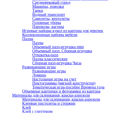
Средневековый город
Машины, повозки
Танки
Водный транспорт
Самолеты, вертолеты
Головные уборы
Паровозы, вагоны
Игровые наборы кукол из картона для девочек
Коллекционные наборы мебели
Пазлы
Пазлы
Объемный пазл-игрушка mini
Объемный пазл. Сборная игрушка
Открытка-пазл
Пазлы классические
Сборная пазл-игрушка Часы
Развивающие игры
Развивающие игры
Домино
Настольные игры на счет
Пиктограммы (мягкий конструктор)
Тематическая игра-пособие Времена года
Объемные картинки и фоторамки из картона
Материалы для склеивания, краски-аэрозоли
Материалы для склеивания, краски-аэрозоли
Клеевые пистолеты и стержни
Клей
Клей с глиттером