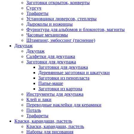
Заготовки открыток, конверты
Сургуч
Трафареты
Установщики люверсов, степлеры
Дыроколы и ножницы
Фурнитура для альбомов и блокнотов, магниты
Часовые механизмы
Штампинг, эмбоссинг (тиснение)
Декупаж
Декупаж
Салфетки для декупажа
Заготовки для декупажа
Заготовки для декупажа
Деревянные заготовки и шкатулки
Заготовки из пенопласта
Папье-маше
Заготовки из картона
Инструменты для декупажа
Клей и лаки
Переводные наклейки для керамики
Поталь
Трафареты
Краски, карандаши, пастель
Краски, карандаши, пастель
Наборы для рисования