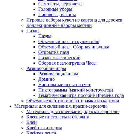
Самолеты, вертолеты
Головные уборы
Паровозы, вагоны
Игровые наборы кукол из картона для девочек
Коллекционные наборы мебели
Пазлы
Пазлы
Объемный пазл-игрушка mini
Объемный пазл. Сборная игрушка
Открытка-пазл
Пазлы классические
Сборная пазл-игрушка Часы
Развивающие игры
Развивающие игры
Домино
Настольные игры на счет
Пиктограммы (мягкий конструктор)
Тематическая игра-пособие Времена года
Объемные картинки и фоторамки из картона
Материалы для склеивания, краски-аэрозоли
Материалы для склеивания, краски-аэрозоли
Клеевые пистолеты и стержни
Клей
Клей с глиттером
Клейкая лента