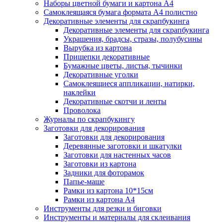
Наборы цветной бумаги и картона А4
Самоклеящаяся бумага формата А4 полистно
Декоративные элементы для скрапбукинга
Декоративные элементы для скрапбукинга
Украшения, брадсы, стразы, полубусины
Вырубка из картона
Прищепки декоративные
Бумажные цветы, листья, тычинки
Декоративные уголки
Самоклеящиеся аппликации, натирки,
наклейки
Декоративные скотчи и ленты
Проволока
Журналы по скрапбукингу
Заготовки для декорирования
Заготовки для декорирования
Деревянные заготовки и шкатулки
Заготовки для настенных часов
Заготовки из картона
Задники для фоторамок
Папье-маше
Рамки из картона 10*15см
Рамки из картона А4
Инструменты для резки и биговки
Инструменты и материалы для склеивания