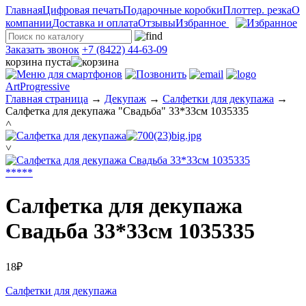
Главная
Цифровая печать
Подарочные коробки
Плоттер. резка
О
компании
Доставка и оплата
Отзывы
Избранное
Заказать звонок
+7 (8422) 44-63-09
корзина пуста
ArtProgressive
Главная страница
→
Декупаж
→
Салфетки для декупажа
→
Салфетка для декупажа "Свадьба" 33*33см 1035335
˄
˅
*
*
*
*
*
Салфетка для декупажа
Свадьба 33*33см 1035335
18₽
Салфетки для декупажа