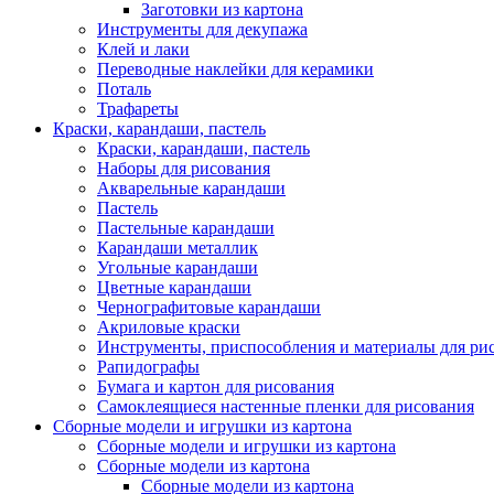
Заготовки из картона
Инструменты для декупажа
Клей и лаки
Переводные наклейки для керамики
Поталь
Трафареты
Краски, карандаши, пастель
Краски, карандаши, пастель
Наборы для рисования
Акварельные карандаши
Пастель
Пастельные карандаши
Карандаши металлик
Угольные карандаши
Цветные карандаши
Чернографитовые карандаши
Акриловые краски
Инструменты, приспособления и материалы для ри
Рапидографы
Бумага и картон для рисования
Самоклеящиеся настенные пленки для рисования
Сборные модели и игрушки из картона
Сборные модели и игрушки из картона
Сборные модели из картона
Сборные модели из картона