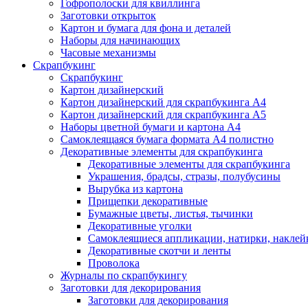
Гофрополоски для квиллинга
Заготовки открыток
Картон и бумага для фона и деталей
Наборы для начинающих
Часовые механизмы
Скрапбукинг
Скрапбукинг
Картон дизайнерский
Картон дизайнерский для скрапбукинга А4
Картон дизайнерский для скрапбукинга А5
Наборы цветной бумаги и картона А4
Самоклеящаяся бумага формата А4 полистно
Декоративные элементы для скрапбукинга
Декоративные элементы для скрапбукинга
Украшения, брадсы, стразы, полубусины
Вырубка из картона
Прищепки декоративные
Бумажные цветы, листья, тычинки
Декоративные уголки
Самоклеящиеся аппликации, натирки, наклей
Декоративные скотчи и ленты
Проволока
Журналы по скрапбукингу
Заготовки для декорирования
Заготовки для декорирования