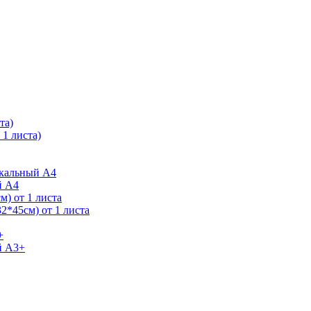
та)
1 листа)
ркальный А4
й А4
) от 1 листа
2*45см) от 1 листа
+
й А3+