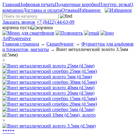
Главная
Цифровая печать
Подарочные коробки
Плоттер. резка
О
компании
Доставка и оплата
Отзывы
Избранное
Заказать звонок
+7 (8422) 44-63-09
корзина пуста
ArtProgressive
Главная страница
→
Скрапбукинг
→
Фурнитура для альбомов
и блокнотов, магниты
→
Винт металлический золото 3.5мм
(d.5мм)
˄
˅
*
*
*
*
*