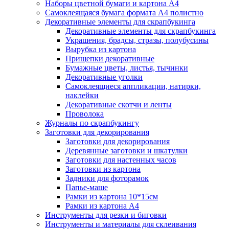
Наборы цветной бумаги и картона А4
Самоклеящаяся бумага формата А4 полистно
Декоративные элементы для скрапбукинга
Декоративные элементы для скрапбукинга
Украшения, брадсы, стразы, полубусины
Вырубка из картона
Прищепки декоративные
Бумажные цветы, листья, тычинки
Декоративные уголки
Самоклеящиеся аппликации, натирки,
наклейки
Декоративные скотчи и ленты
Проволока
Журналы по скрапбукингу
Заготовки для декорирования
Заготовки для декорирования
Деревянные заготовки и шкатулки
Заготовки для настенных часов
Заготовки из картона
Задники для фоторамок
Папье-маше
Рамки из картона 10*15см
Рамки из картона А4
Инструменты для резки и биговки
Инструменты и материалы для склеивания