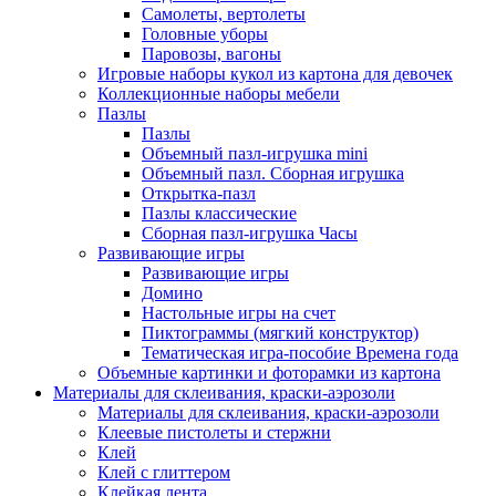
Самолеты, вертолеты
Головные уборы
Паровозы, вагоны
Игровые наборы кукол из картона для девочек
Коллекционные наборы мебели
Пазлы
Пазлы
Объемный пазл-игрушка mini
Объемный пазл. Сборная игрушка
Открытка-пазл
Пазлы классические
Сборная пазл-игрушка Часы
Развивающие игры
Развивающие игры
Домино
Настольные игры на счет
Пиктограммы (мягкий конструктор)
Тематическая игра-пособие Времена года
Объемные картинки и фоторамки из картона
Материалы для склеивания, краски-аэрозоли
Материалы для склеивания, краски-аэрозоли
Клеевые пистолеты и стержни
Клей
Клей с глиттером
Клейкая лента