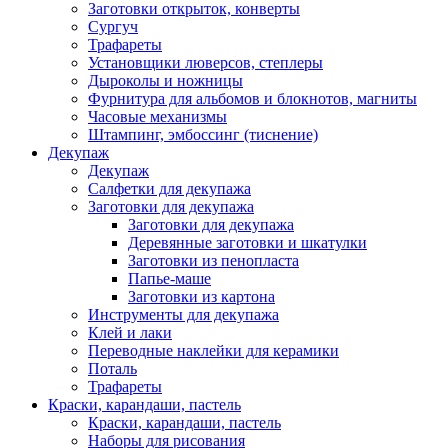
Заготовки открыток, конверты
Сургуч
Трафареты
Установщики люверсов, степлеры
Дыроколы и ножницы
Фурнитура для альбомов и блокнотов, магниты
Часовые механизмы
Штампинг, эмбоссинг (тиснение)
Декупаж
Декупаж
Салфетки для декупажа
Заготовки для декупажа
Заготовки для декупажа
Деревянные заготовки и шкатулки
Заготовки из пенопласта
Папье-маше
Заготовки из картона
Инструменты для декупажа
Клей и лаки
Переводные наклейки для керамики
Поталь
Трафареты
Краски, карандаши, пастель
Краски, карандаши, пастель
Наборы для рисования