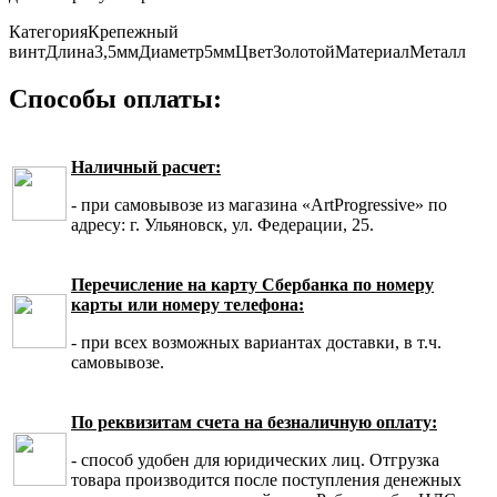
Категория
Крепежный
винт
Длина
3,5мм
Диаметр
5мм
Цвет
Золотой
Материал
Металл
Способы оплаты:
Наличный расчет:
- при самовывозе из магазина «ArtProgressive» по
адресу: г. Ульяновск, ул. Федерации, 25.
Перечисление на карту Сбербанка по номеру
карты или номеру телефона:
- при всех возможных вариантах доставки, в т.ч.
самовывозе.
По реквизитам счета на безналичную оплату:
- способ удобен для юридических лиц. Отгрузка
товара производится после поступления денежных