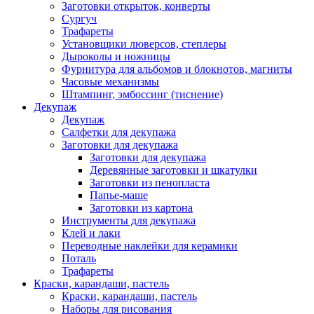
Заготовки открыток, конверты
Сургуч
Трафареты
Установщики люверсов, степлеры
Дыроколы и ножницы
Фурнитура для альбомов и блокнотов, магниты
Часовые механизмы
Штампинг, эмбоссинг (тиснение)
Декупаж
Декупаж
Салфетки для декупажа
Заготовки для декупажа
Заготовки для декупажа
Деревянные заготовки и шкатулки
Заготовки из пенопласта
Папье-маше
Заготовки из картона
Инструменты для декупажа
Клей и лаки
Переводные наклейки для керамики
Поталь
Трафареты
Краски, карандаши, пастель
Краски, карандаши, пастель
Наборы для рисования