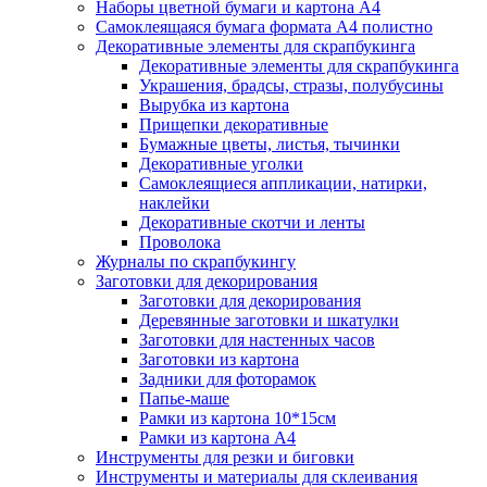
Наборы цветной бумаги и картона А4
Самоклеящаяся бумага формата А4 полистно
Декоративные элементы для скрапбукинга
Декоративные элементы для скрапбукинга
Украшения, брадсы, стразы, полубусины
Вырубка из картона
Прищепки декоративные
Бумажные цветы, листья, тычинки
Декоративные уголки
Самоклеящиеся аппликации, натирки,
наклейки
Декоративные скотчи и ленты
Проволока
Журналы по скрапбукингу
Заготовки для декорирования
Заготовки для декорирования
Деревянные заготовки и шкатулки
Заготовки для настенных часов
Заготовки из картона
Задники для фоторамок
Папье-маше
Рамки из картона 10*15см
Рамки из картона А4
Инструменты для резки и биговки
Инструменты и материалы для склеивания