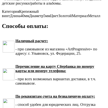
детские рисунки/работы в альбомы.
Категория
Крепежный
винт
Длина
40мм
Диаметр
5мм
Цвет
Золотой
Материал
Металл
Способы оплаты:
Наличный расчет:
- при самовывозе из магазина «ArtProgressive» по
адресу: г. Ульяновск, ул. Федерации, 25.
Перечисление на карту Сбербанка по номеру
карты или номеру телефона:
- при всех возможных вариантах доставки, в т.ч.
самовывозе.
По реквизитам счета на безналичную оплату:
- способ удобен для юридических лиц. Отгрузка