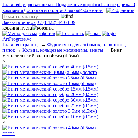
Главная
Цифровая печать
Подарочные коробки
Плоттер. резка
О
компании
Доставка и оплата
Отзывы
Избранное
Заказать звонок
+7 (8422) 44-63-09
корзина пуста
ArtProgressive
Главная страница
→
Фурнитура для альбомов, блокнотов,
папок
→
Кольца, кольцевые механизмы, винты
→
Винт
металлический золото 40мм (d.5мм)
˄
˅
*
*
*
*
*