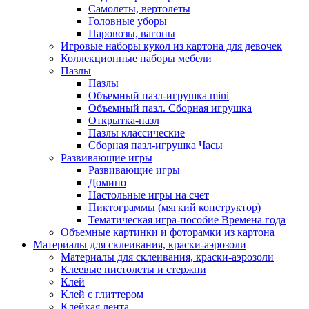
Самолеты, вертолеты
Головные уборы
Паровозы, вагоны
Игровые наборы кукол из картона для девочек
Коллекционные наборы мебели
Пазлы
Пазлы
Объемный пазл-игрушка mini
Объемный пазл. Сборная игрушка
Открытка-пазл
Пазлы классические
Сборная пазл-игрушка Часы
Развивающие игры
Развивающие игры
Домино
Настольные игры на счет
Пиктограммы (мягкий конструктор)
Тематическая игра-пособие Времена года
Объемные картинки и фоторамки из картона
Материалы для склеивания, краски-аэрозоли
Материалы для склеивания, краски-аэрозоли
Клеевые пистолеты и стержни
Клей
Клей с глиттером
Клейкая лента