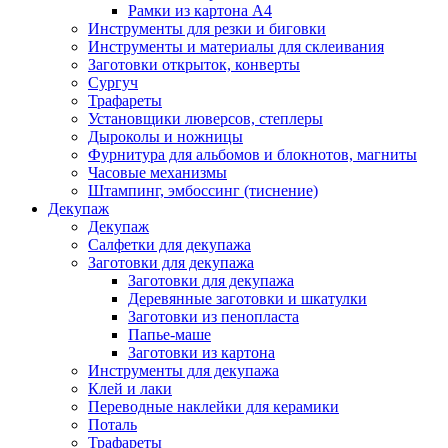
Рамки из картона А4
Инструменты для резки и биговки
Инструменты и материалы для склеивания
Заготовки открыток, конверты
Сургуч
Трафареты
Установщики люверсов, степлеры
Дыроколы и ножницы
Фурнитура для альбомов и блокнотов, магниты
Часовые механизмы
Штампинг, эмбоссинг (тиснение)
Декупаж
Декупаж
Салфетки для декупажа
Заготовки для декупажа
Заготовки для декупажа
Деревянные заготовки и шкатулки
Заготовки из пенопласта
Папье-маше
Заготовки из картона
Инструменты для декупажа
Клей и лаки
Переводные наклейки для керамики
Поталь
Трафареты