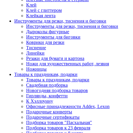
Клей
Клей с глиттером
Клейкая лента
Инструменты для резки, тиснения и биговки
Инструменты для резки, тиснения и биговки
Дыроколы фигурные
Инструменты для биговки
Коврики для резки
Тиснение
Линейки
Резаки для бумаги и картона
Ножи для художественных работ, лезвия
Ножницы
Товары к праздникам, подарки
Товары к праздникам, подарки
Свадебная подборка
Новогодняя подборка товаров
Гирлянды, конфетти
К Хэллоуину
Офисные принадлежности Addex, Lexon
Подарочные конверты
Подарочные сертификаты
Подборка товаров "Пасхальная"
Подборка товаров к 23 февраля