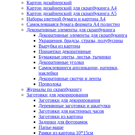
Картон дизайнерский
Картон дизайнерский для скрапбукинга А4
Картон дизайнерский для скрапбукинга А5
Наборы цветной бумаги и картона А4
Самоклеящаяся бумага формата А4 полистно
Декоративные элементы для скрапбукинга
Декоративные элементы для скрапбукинга
Украшения, брадсы, стразы, полубусины
Вырубка из картона
Прищепки декоративные
Бумажные цветы, листья, тычинки
Декоративные уголки
Самоклеящиеся аппликации, натирки,
наклейки
Декоративные скотчи и ленты
Проволока
Журналы по скрапбукингу
Заготовки для декорирования
Заготовки для декорирования
Деревянные заготовки и шкатулки
Заготовки для настенных часов
Заготовки из картона
Задники для фоторамок
Папье-маше
Рамки из картона 10*15см