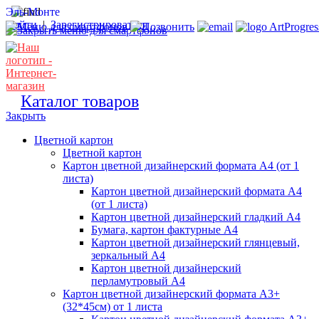
Эль-Монте
Войти
|
Зарегистрироваться
ArtProgres
Каталог товаров
Закрыть
Цветной картон
Цветной картон
Картон цветной дизайнерский формата А4 (от 1
листа)
Картон цветной дизайнерский формата А4
(от 1 листа)
Картон цветной дизайнерский гладкий А4
Бумага, картон фактурные А4
Картон цветной дизайнерский глянцевый,
зеркальный А4
Картон цветной дизайнерский
перламутровый А4
Картон цветной дизайнерский формата А3+
(32*45см) от 1 листа