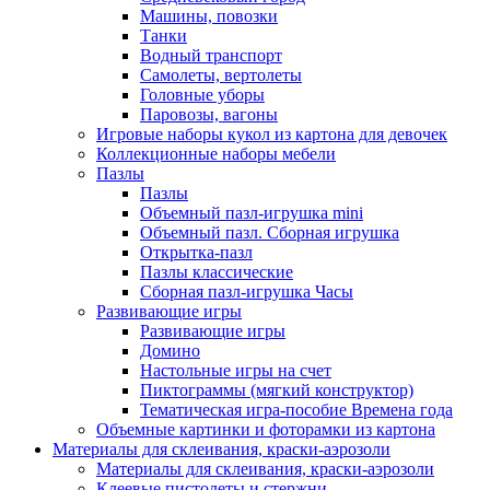
Машины, повозки
Танки
Водный транспорт
Самолеты, вертолеты
Головные уборы
Паровозы, вагоны
Игровые наборы кукол из картона для девочек
Коллекционные наборы мебели
Пазлы
Пазлы
Объемный пазл-игрушка mini
Объемный пазл. Сборная игрушка
Открытка-пазл
Пазлы классические
Сборная пазл-игрушка Часы
Развивающие игры
Развивающие игры
Домино
Настольные игры на счет
Пиктограммы (мягкий конструктор)
Тематическая игра-пособие Времена года
Объемные картинки и фоторамки из картона
Материалы для склеивания, краски-аэрозоли
Материалы для склеивания, краски-аэрозоли
Клеевые пистолеты и стержни