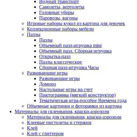
Водный транспорт
Самолеты, вертолеты
Головные уборы
Паровозы, вагоны
Игровые наборы кукол из картона для девочек
Коллекционные наборы мебели
Пазлы
Пазлы
Объемный пазл-игрушка mini
Объемный пазл. Сборная игрушка
Открытка-пазл
Пазлы классические
Сборная пазл-игрушка Часы
Развивающие игры
Развивающие игры
Домино
Настольные игры на счет
Пиктограммы (мягкий конструктор)
Тематическая игра-пособие Времена года
Объемные картинки и фоторамки из картона
Материалы для склеивания, краски-аэрозоли
Материалы для склеивания, краски-аэрозоли
Клеевые пистолеты и стержни
Клей
Клей с глиттером