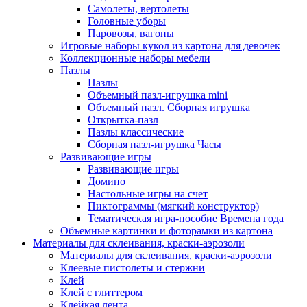
Самолеты, вертолеты
Головные уборы
Паровозы, вагоны
Игровые наборы кукол из картона для девочек
Коллекционные наборы мебели
Пазлы
Пазлы
Объемный пазл-игрушка mini
Объемный пазл. Сборная игрушка
Открытка-пазл
Пазлы классические
Сборная пазл-игрушка Часы
Развивающие игры
Развивающие игры
Домино
Настольные игры на счет
Пиктограммы (мягкий конструктор)
Тематическая игра-пособие Времена года
Объемные картинки и фоторамки из картона
Материалы для склеивания, краски-аэрозоли
Материалы для склеивания, краски-аэрозоли
Клеевые пистолеты и стержни
Клей
Клей с глиттером
Клейкая лента