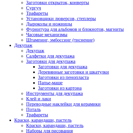
Заготовки открыток, конверты
Сургуч
Трафареты
Установщики люверсов, степлеры
Дыроколы и ножницы
Фурнитура для альбомов и блокнотов, магниты
Часовые механизмы
Штампинг, эмбоссинг (тиснение)
Декупаж
Декупаж
Салфетки для декупажа
Заготовки для декупажа
Заготовки для декупажа
Деревянные заготовки и шкатулки
Заготовки из пенопласта
Папье-маше
Заготовки из картона
Инструменты для декупажа
Клей и лаки
Переводные наклейки для керамики
Поталь
Трафареты
Краски, карандаши, пастель
Краски, карандаши, пастель
Наборы для рисования