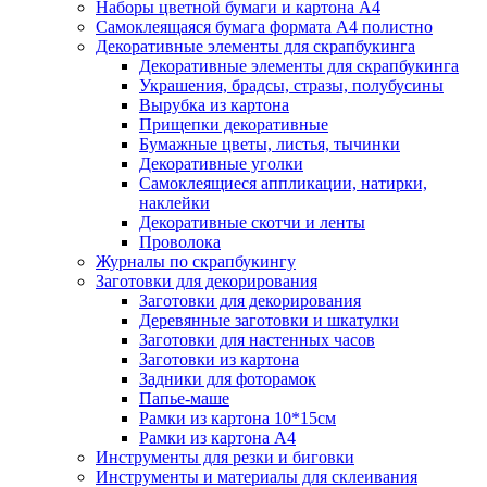
Наборы цветной бумаги и картона А4
Самоклеящаяся бумага формата А4 полистно
Декоративные элементы для скрапбукинга
Декоративные элементы для скрапбукинга
Украшения, брадсы, стразы, полубусины
Вырубка из картона
Прищепки декоративные
Бумажные цветы, листья, тычинки
Декоративные уголки
Самоклеящиеся аппликации, натирки,
наклейки
Декоративные скотчи и ленты
Проволока
Журналы по скрапбукингу
Заготовки для декорирования
Заготовки для декорирования
Деревянные заготовки и шкатулки
Заготовки для настенных часов
Заготовки из картона
Задники для фоторамок
Папье-маше
Рамки из картона 10*15см
Рамки из картона А4
Инструменты для резки и биговки
Инструменты и материалы для склеивания