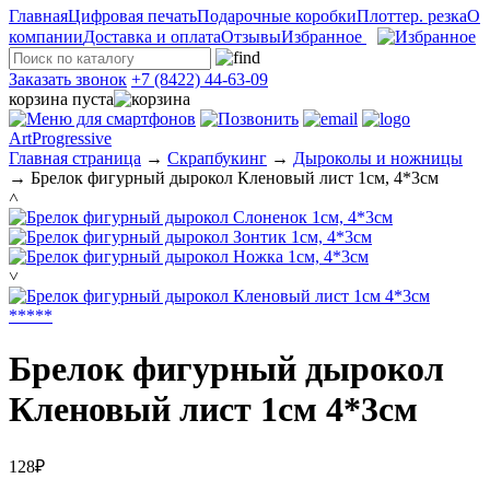
Главная
Цифровая печать
Подарочные коробки
Плоттер. резка
О
компании
Доставка и оплата
Отзывы
Избранное
Заказать звонок
+7 (8422) 44-63-09
корзина пуста
ArtProgressive
Главная страница
→
Скрапбукинг
→
Дыроколы и ножницы
→
Брелок фигурный дырокол Кленовый лист 1см, 4*3см
˄
˅
*
*
*
*
*
Брелок фигурный дырокол
Кленовый лист 1см 4*3см
128₽