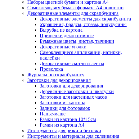
Наборы цветной бумаги и картона А4
Самоклеящаяся бумага формата А4 полистно
Декоративные элементы для скрапбукинга
Декоративные элементы для скрапбукинга
Украшения, брадсы, стразы, полубусины
Вырубка из картона
Прищепки декоративные
Бумажные цветы, листья, тычинки
Декоративные уголки
Самоклеящиеся аппликации, натирки,
наклейки
Декоративные скотчи и ленты
Проволока
Журналы по скрапбукингу
Заготовки для декорирования
Заготовки для декорирования
Деревянные заготовки и шкатулки
Заготовки для настенных часов
Заготовки из картона
Задники для фоторамок
Папье-маше
Рамки из картона 10*15см
Рамки из картона А4
Инструменты для резки и биговки
Инструменты и материалы для склеивания