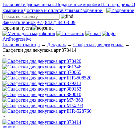
Главная
Цифровая печать
Подарочные коробки
Плоттер. резка
О
компании
Доставка и оплата
Отзывы
Избранное
Заказать звонок
+7 (8422) 44-63-09
корзина пуста
ArtProgressive
Главная страница
→
Декупаж
→
Салфетки для декупажа
→
Салфетки для декупажа арт.373414
˄
˅
*
*
*
*
*