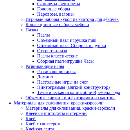
Самолеты, вертолеты
Головные уборы
Паровозы, вагоны
Игровые наборы кукол из картона для девочек
Коллекционные наборы мебели
Пазлы
Пазлы
Объемный пазл-игрушка mini
Объемный пазл. Сборная игрушка
Открытка-пазл
Пазлы классические
Сборная пазл-игрушка Часы
Развивающие игры
Развивающие игры
Домино
Настольные игры на счет
Пиктограммы (мягкий конструктор)
Тематическая игра-пособие Времена года
Объемные картинки и фоторамки из картона
Материалы для склеивания, краски-аэрозоли
Материалы для склеивания, краски-аэрозоли
Клеевые пистолеты и стержни
Клей
Клей с глиттером
Клейкая лента