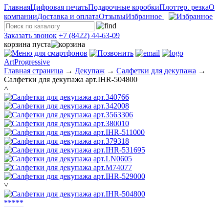
Главная
Цифровая печать
Подарочные коробки
Плоттер. резка
О
компании
Доставка и оплата
Отзывы
Избранное
Заказать звонок
+7 (8422) 44-63-09
корзина пуста
ArtProgressive
Главная страница
→
Декупаж
→
Салфетки для декупажа
→
Салфетки для декупажа арт.IHR-504800
˄
˅
*
*
*
*
*