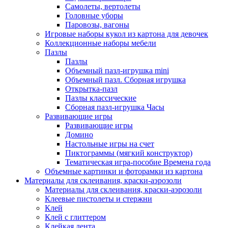
Самолеты, вертолеты
Головные уборы
Паровозы, вагоны
Игровые наборы кукол из картона для девочек
Коллекционные наборы мебели
Пазлы
Пазлы
Объемный пазл-игрушка mini
Объемный пазл. Сборная игрушка
Открытка-пазл
Пазлы классические
Сборная пазл-игрушка Часы
Развивающие игры
Развивающие игры
Домино
Настольные игры на счет
Пиктограммы (мягкий конструктор)
Тематическая игра-пособие Времена года
Объемные картинки и фоторамки из картона
Материалы для склеивания, краски-аэрозоли
Материалы для склеивания, краски-аэрозоли
Клеевые пистолеты и стержни
Клей
Клей с глиттером
Клейкая лента