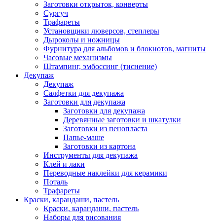
Заготовки открыток, конверты
Сургуч
Трафареты
Установщики люверсов, степлеры
Дыроколы и ножницы
Фурнитура для альбомов и блокнотов, магниты
Часовые механизмы
Штампинг, эмбоссинг (тиснение)
Декупаж
Декупаж
Салфетки для декупажа
Заготовки для декупажа
Заготовки для декупажа
Деревянные заготовки и шкатулки
Заготовки из пенопласта
Папье-маше
Заготовки из картона
Инструменты для декупажа
Клей и лаки
Переводные наклейки для керамики
Поталь
Трафареты
Краски, карандаши, пастель
Краски, карандаши, пастель
Наборы для рисования