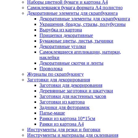
Наборы цветной бумаги и картона А4
Самоклеящаяся бумага формата А4 полистно
Декоративные элементы для скрапбукинга
Декоративные элементы для скрапбукинга
Украшения, брадсы, стразы, полубусины
Вырубка из картона
Прищепки декоративные
Бумажные цветы, листья, тычинки
Декоративные уголки
Самоклеящиеся аппликации, натирки,
наклейки
Декоративные скотчи и ленты
Проволока
Журналы по скрапбукингу
Заготовки для декорирования
Заготовки для декорирования
Деревянные заготовки и шкатулки
Заготовки для настенных часов
Заготовки из картона
Задники для фоторамок
Папье-маше
Рамки из картона 10*15см
Рамки из картона А4
Инструменты для резки и биговки
Инструменты и материалы для склеивания