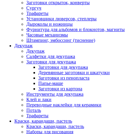
Заготовки открыток, конверты
Сургуч
Трафареты
Установщики люверсов, степлеры
Дыроколы и ножницы
Фурнитура для альбомов и блокнотов, магниты
Часовые механизмы
Штампинг, эмбоссинг (тиснение)
Декупаж
Декупаж
Салфетки для декупажа
Заготовки для декупажа
Заготовки для декупажа
Деревянные заготовки и шкатулки
Заготовки из пенопласта
Папье-маше
Заготовки из картона
Инструменты для декупажа
Клей и лаки
Переводные наклейки для керамики
Поталь
Трафареты
Краски, карандаши, пастель
Краски, карандаши, пастель
Наборы для рисования