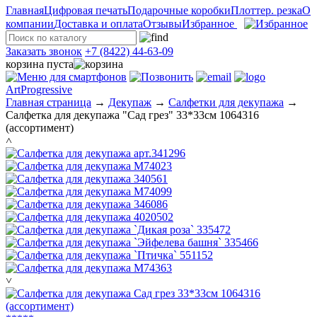
Главная
Цифровая печать
Подарочные коробки
Плоттер. резка
О
компании
Доставка и оплата
Отзывы
Избранное
Заказать звонок
+7 (8422) 44-63-09
корзина пуста
ArtProgressive
Главная страница
→
Декупаж
→
Салфетки для декупажа
→
Салфетка для декупажа "Сад грез" 33*33см 1064316
(ассортимент)
˄
˅