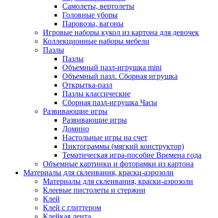
Самолеты, вертолеты
Головные уборы
Паровозы, вагоны
Игровые наборы кукол из картона для девочек
Коллекционные наборы мебели
Пазлы
Пазлы
Объемный пазл-игрушка mini
Объемный пазл. Сборная игрушка
Открытка-пазл
Пазлы классические
Сборная пазл-игрушка Часы
Развивающие игры
Развивающие игры
Домино
Настольные игры на счет
Пиктограммы (мягкий конструктор)
Тематическая игра-пособие Времена года
Объемные картинки и фоторамки из картона
Материалы для склеивания, краски-аэрозоли
Материалы для склеивания, краски-аэрозоли
Клеевые пистолеты и стержни
Клей
Клей с глиттером
Клейкая лента