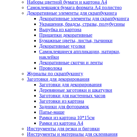
Наборы цветной бумаги и картона А4
Самоклеящаяся бумага формата А4 полистно
Декоративные элементы для скрапбукинга
Декоративные элементы для скрапбукинга
Украшения, брадсы, стразы, полубусины
Вырубка из картона
Прищепки декоративные
Бумажные цветы, листья, тычинки
Декоративные уголки
Самоклеящиеся аппликации, натирки,
наклейки
Декоративные скотчи и ленты
Проволока
Журналы по скрапбукингу
Заготовки для декорирования
Заготовки для декорирования
Деревянные заготовки и шкатулки
Заготовки для настенных часов
Заготовки из картона
Задники для фоторамок
Папье-маше
Рамки из картона 10*15см
Рамки из картона А4
Инструменты для резки и биговки
Инструменты и материалы для склеивания