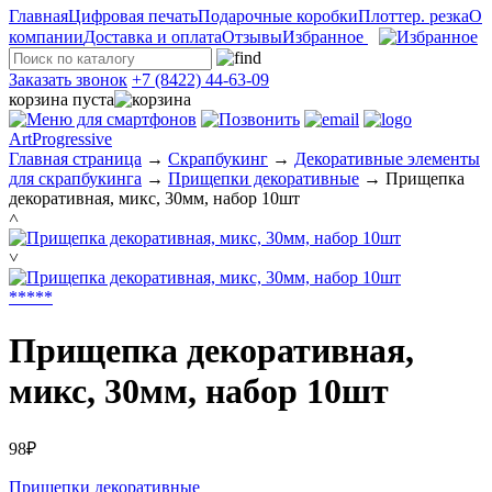
Главная
Цифровая печать
Подарочные коробки
Плоттер. резка
О
компании
Доставка и оплата
Отзывы
Избранное
Заказать звонок
+7 (8422) 44-63-09
корзина пуста
ArtProgressive
Главная страница
→
Скрапбукинг
→
Декоративные элементы
для скрапбукинга
→
Прищепки декоративные
→
Прищепка
декоративная, микс, 30мм, набор 10шт
˄
˅
*
*
*
*
*
Прищепка декоративная,
микс, 30мм, набор 10шт
98₽
Прищепки декоративные