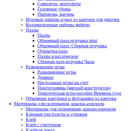
Самолеты, вертолеты
Головные уборы
Паровозы, вагоны
Игровые наборы кукол из картона для девочек
Коллекционные наборы мебели
Пазлы
Пазлы
Объемный пазл-игрушка mini
Объемный пазл. Сборная игрушка
Открытка-пазл
Пазлы классические
Сборная пазл-игрушка Часы
Развивающие игры
Развивающие игры
Домино
Настольные игры на счет
Пиктограммы (мягкий конструктор)
Тематическая игра-пособие Времена года
Объемные картинки и фоторамки из картона
Материалы для склеивания, краски-аэрозоли
Материалы для склеивания, краски-аэрозоли
Клеевые пистолеты и стержни
Клей
Клей с глиттером
Клейкая лента