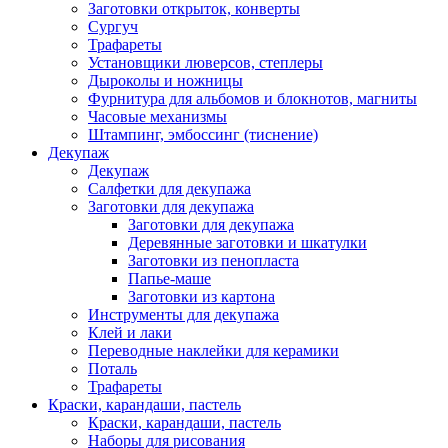
Заготовки открыток, конверты
Сургуч
Трафареты
Установщики люверсов, степлеры
Дыроколы и ножницы
Фурнитура для альбомов и блокнотов, магниты
Часовые механизмы
Штампинг, эмбоссинг (тиснение)
Декупаж
Декупаж
Салфетки для декупажа
Заготовки для декупажа
Заготовки для декупажа
Деревянные заготовки и шкатулки
Заготовки из пенопласта
Папье-маше
Заготовки из картона
Инструменты для декупажа
Клей и лаки
Переводные наклейки для керамики
Поталь
Трафареты
Краски, карандаши, пастель
Краски, карандаши, пастель
Наборы для рисования