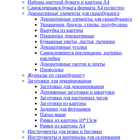
Наборы цветной бумаги и картона А4
Самоклеящаяся бумага формата А4 полистно
Декоративные элементы для скрапбукинга
Декоративные элементы для скрапбукинга
Украшения, брадсы, стразы, полубусины
Вырубка из картона
Прищепки декоративные
Бумажные цветы, листья, тычинки
Декоративные уголки
Самоклеящиеся аппликации, натирки,
наклейки
Декоративные скотчи и ленты
Проволока
Журналы по скрапбукингу
Заготовки для декорирования
Заготовки для декорирования
Деревянные заготовки и шкатулки
Заготовки для настенных часов
Заготовки из картона
Задники для фоторамок
Папье-маше
Рамки из картона 10*15см
Рамки из картона А4
Инструменты для резки и биговки
Инструменты и материалы для склеивания