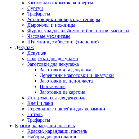
Заготовки открыток, конверты
Сургуч
Трафареты
Установщики люверсов, степлеры
Дыроколы и ножницы
Фурнитура для альбомов и блокнотов, магниты
Часовые механизмы
Штампинг, эмбоссинг (тиснение)
Декупаж
Декупаж
Салфетки для декупажа
Заготовки для декупажа
Заготовки для декупажа
Деревянные заготовки и шкатулки
Заготовки из пенопласта
Папье-маше
Заготовки из картона
Инструменты для декупажа
Клей и лаки
Переводные наклейки для керамики
Поталь
Трафареты
Краски, карандаши, пастель
Краски, карандаши, пастель
Наборы для рисования