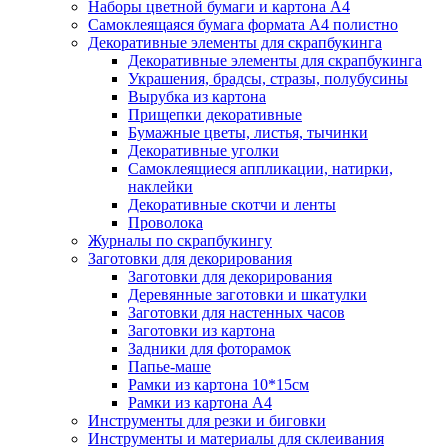
Наборы цветной бумаги и картона А4
Самоклеящаяся бумага формата А4 полистно
Декоративные элементы для скрапбукинга
Декоративные элементы для скрапбукинга
Украшения, брадсы, стразы, полубусины
Вырубка из картона
Прищепки декоративные
Бумажные цветы, листья, тычинки
Декоративные уголки
Самоклеящиеся аппликации, натирки,
наклейки
Декоративные скотчи и ленты
Проволока
Журналы по скрапбукингу
Заготовки для декорирования
Заготовки для декорирования
Деревянные заготовки и шкатулки
Заготовки для настенных часов
Заготовки из картона
Задники для фоторамок
Папье-маше
Рамки из картона 10*15см
Рамки из картона А4
Инструменты для резки и биговки
Инструменты и материалы для склеивания