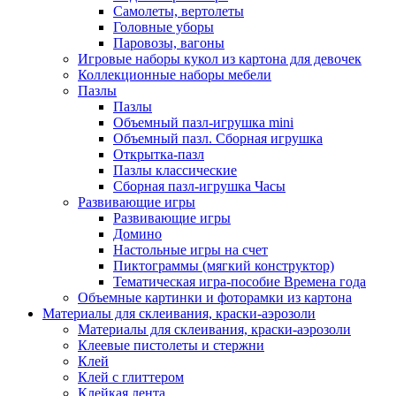
Самолеты, вертолеты
Головные уборы
Паровозы, вагоны
Игровые наборы кукол из картона для девочек
Коллекционные наборы мебели
Пазлы
Пазлы
Объемный пазл-игрушка mini
Объемный пазл. Сборная игрушка
Открытка-пазл
Пазлы классические
Сборная пазл-игрушка Часы
Развивающие игры
Развивающие игры
Домино
Настольные игры на счет
Пиктограммы (мягкий конструктор)
Тематическая игра-пособие Времена года
Объемные картинки и фоторамки из картона
Материалы для склеивания, краски-аэрозоли
Материалы для склеивания, краски-аэрозоли
Клеевые пистолеты и стержни
Клей
Клей с глиттером
Клейкая лента