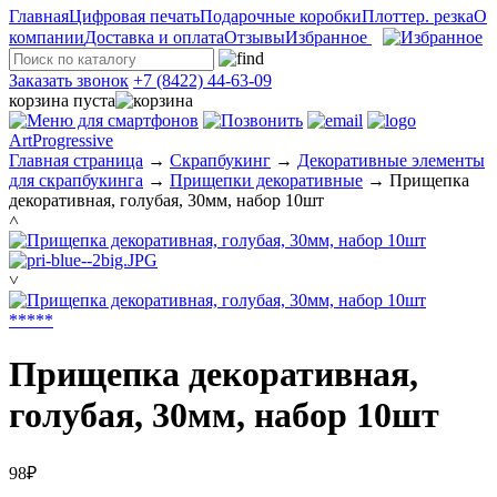
Главная
Цифровая печать
Подарочные коробки
Плоттер. резка
О
компании
Доставка и оплата
Отзывы
Избранное
Заказать звонок
+7 (8422) 44-63-09
корзина пуста
ArtProgressive
Главная страница
→
Скрапбукинг
→
Декоративные элементы
для скрапбукинга
→
Прищепки декоративные
→
Прищепка
декоративная, голубая, 30мм, набор 10шт
˄
˅
*
*
*
*
*
Прищепка декоративная,
голубая, 30мм, набор 10шт
98₽