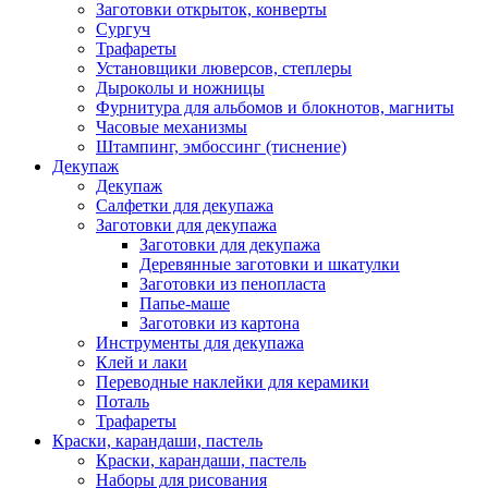
Заготовки открыток, конверты
Сургуч
Трафареты
Установщики люверсов, степлеры
Дыроколы и ножницы
Фурнитура для альбомов и блокнотов, магниты
Часовые механизмы
Штампинг, эмбоссинг (тиснение)
Декупаж
Декупаж
Салфетки для декупажа
Заготовки для декупажа
Заготовки для декупажа
Деревянные заготовки и шкатулки
Заготовки из пенопласта
Папье-маше
Заготовки из картона
Инструменты для декупажа
Клей и лаки
Переводные наклейки для керамики
Поталь
Трафареты
Краски, карандаши, пастель
Краски, карандаши, пастель
Наборы для рисования