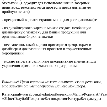
открытки. (Подходит для использования на лазерных
принтерах, рекомендуется провести предварительную
пробную печать)
- прекрасный вариант страниц меню для ресторанов/кафе
- из дизайнерского картона можно создать необычную
дизайнерскую упаковку для Вашей продукции или
оригинальные бирки, этикетки
- несомненно, такой картон пригодится декораторам и
дизайнерам для различных проектов и торжественных
мероприятий
- можно вырезать различные декоративные элементы для
украшения офиса или магазина к праздникам.
Внимание! Цвет картона может отличаться от реального,
это зависит от цветопередачи Вашего монитора.
Категория
Бумага
Бренд
Fedrigoni
Коллекция
Marina
Формат
А4
Раз
м2
Цвет
Голубой
Покрытие
Без покрытия
Фактура
Без фактуры