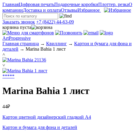
Главная
Цифровая печать
Подарочные коробки
Плоттер. резка
О
компании
Доставка и оплата
Отзывы
Избранное
Заказать звонок
+7 (8422) 44-63-09
корзина пуста
ArtProgressive
Главная страница
→
Квиллинг
→
Картон и бумага для фона и
деталей
→
Marina Bahia 1 лист
˄
˅
*
*
*
*
*
Marina Bahia 1 лист
44₽
Картон цветной дизайнерский гладкий А4
Картон и бумага для фона и деталей