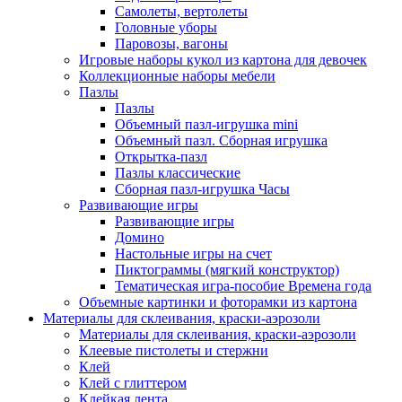
Самолеты, вертолеты
Головные уборы
Паровозы, вагоны
Игровые наборы кукол из картона для девочек
Коллекционные наборы мебели
Пазлы
Пазлы
Объемный пазл-игрушка mini
Объемный пазл. Сборная игрушка
Открытка-пазл
Пазлы классические
Сборная пазл-игрушка Часы
Развивающие игры
Развивающие игры
Домино
Настольные игры на счет
Пиктограммы (мягкий конструктор)
Тематическая игра-пособие Времена года
Объемные картинки и фоторамки из картона
Материалы для склеивания, краски-аэрозоли
Материалы для склеивания, краски-аэрозоли
Клеевые пистолеты и стержни
Клей
Клей с глиттером
Клейкая лента