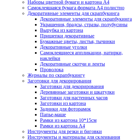
Наборы цветной бумаги и картона А4
Самоклеящаяся бумага формата А4 полистно
Декоративные элементы для скрапбукинга
Декоративные элементы для скрапбукинга
Украшения, брадсы, стразы, полубусины
Вырубка из картона
Прищепки декоративные
Бумажные цветы, листья, тычинки
Декоративные уголки
Самоклеящиеся аппликации, натирки,
наклейки
Декоративные скотчи и ленты
Проволока
Журналы по скрапбукингу
Заготовки для декорирования
Заготовки для декорирования
Деревянные заготовки и шкатулки
Заготовки для настенных часов
Заготовки из картона
Задники для фоторамок
Папье-маше
Рамки из картона 10*15см
Рамки из картона А4
Инструменты для резки и биговки
Инструменты и материалы для склеивания