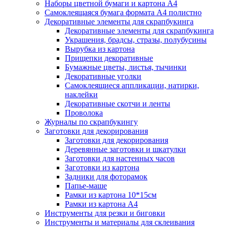
Наборы цветной бумаги и картона А4
Самоклеящаяся бумага формата А4 полистно
Декоративные элементы для скрапбукинга
Декоративные элементы для скрапбукинга
Украшения, брадсы, стразы, полубусины
Вырубка из картона
Прищепки декоративные
Бумажные цветы, листья, тычинки
Декоративные уголки
Самоклеящиеся аппликации, натирки,
наклейки
Декоративные скотчи и ленты
Проволока
Журналы по скрапбукингу
Заготовки для декорирования
Заготовки для декорирования
Деревянные заготовки и шкатулки
Заготовки для настенных часов
Заготовки из картона
Задники для фоторамок
Папье-маше
Рамки из картона 10*15см
Рамки из картона А4
Инструменты для резки и биговки
Инструменты и материалы для склеивания