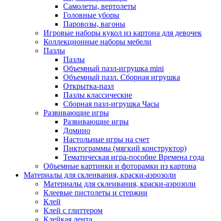
Самолеты, вертолеты
Головные уборы
Паровозы, вагоны
Игровые наборы кукол из картона для девочек
Коллекционные наборы мебели
Пазлы
Пазлы
Объемный пазл-игрушка mini
Объемный пазл. Сборная игрушка
Открытка-пазл
Пазлы классические
Сборная пазл-игрушка Часы
Развивающие игры
Развивающие игры
Домино
Настольные игры на счет
Пиктограммы (мягкий конструктор)
Тематическая игра-пособие Времена года
Объемные картинки и фоторамки из картона
Материалы для склеивания, краски-аэрозоли
Материалы для склеивания, краски-аэрозоли
Клеевые пистолеты и стержни
Клей
Клей с глиттером
Клейкая лента