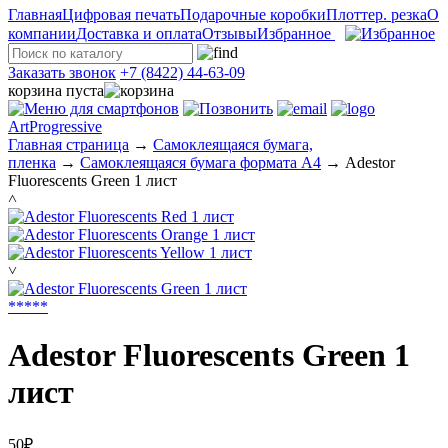
Главная
Цифровая печать
Подарочные коробки
Плоттер. резка
О
компании
Доставка и оплата
Отзывы
Избранное
Заказать звонок
+7 (8422) 44-63-09
корзина пуста
ArtProgressive
Главная страница
→
Самоклеящаяся бумага,
пленка
→
Самоклеящаяся бумага формата А4
→
Adestor
Fluorescents Green 1 лист
˄
˅
*
*
*
*
*
Adestor Fluorescents Green 1
лист
50₽