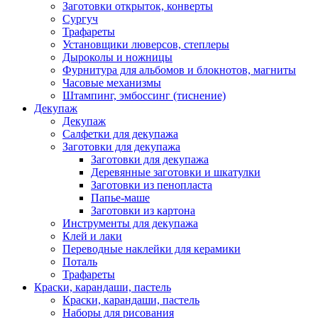
Заготовки открыток, конверты
Сургуч
Трафареты
Установщики люверсов, степлеры
Дыроколы и ножницы
Фурнитура для альбомов и блокнотов, магниты
Часовые механизмы
Штампинг, эмбоссинг (тиснение)
Декупаж
Декупаж
Салфетки для декупажа
Заготовки для декупажа
Заготовки для декупажа
Деревянные заготовки и шкатулки
Заготовки из пенопласта
Папье-маше
Заготовки из картона
Инструменты для декупажа
Клей и лаки
Переводные наклейки для керамики
Поталь
Трафареты
Краски, карандаши, пастель
Краски, карандаши, пастель
Наборы для рисования