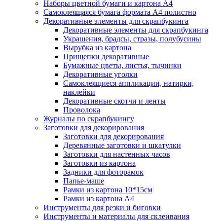
Наборы цветной бумаги и картона А4
Самоклеящаяся бумага формата А4 полистно
Декоративные элементы для скрапбукинга
Декоративные элементы для скрапбукинга
Украшения, брадсы, стразы, полубусины
Вырубка из картона
Прищепки декоративные
Бумажные цветы, листья, тычинки
Декоративные уголки
Самоклеящиеся аппликации, натирки,
наклейки
Декоративные скотчи и ленты
Проволока
Журналы по скрапбукингу
Заготовки для декорирования
Заготовки для декорирования
Деревянные заготовки и шкатулки
Заготовки для настенных часов
Заготовки из картона
Задники для фоторамок
Папье-маше
Рамки из картона 10*15см
Рамки из картона А4
Инструменты для резки и биговки
Инструменты и материалы для склеивания