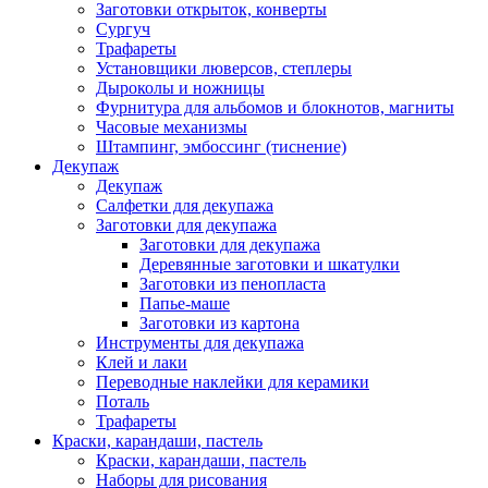
Заготовки открыток, конверты
Сургуч
Трафареты
Установщики люверсов, степлеры
Дыроколы и ножницы
Фурнитура для альбомов и блокнотов, магниты
Часовые механизмы
Штампинг, эмбоссинг (тиснение)
Декупаж
Декупаж
Салфетки для декупажа
Заготовки для декупажа
Заготовки для декупажа
Деревянные заготовки и шкатулки
Заготовки из пенопласта
Папье-маше
Заготовки из картона
Инструменты для декупажа
Клей и лаки
Переводные наклейки для керамики
Поталь
Трафареты
Краски, карандаши, пастель
Краски, карандаши, пастель
Наборы для рисования