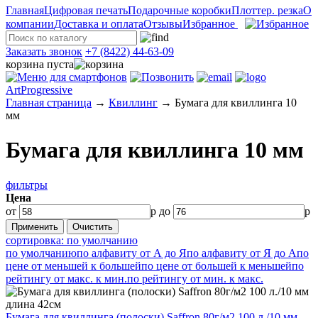
Главная
Цифровая печать
Подарочные коробки
Плоттер. резка
О
компании
Доставка и оплата
Отзывы
Избранное
Заказать звонок
+7 (8422) 44-63-09
корзина пуста
ArtProgressive
Главная страница
→
Квиллинг
→
Бумага для квиллинга 10
мм
Бумага для квиллинга 10 мм
фильтры
Цена
от
р до
р
сортировка: по умолчанию
по умолчанию
по алфавиту от А до Я
по алфавиту от Я до А
по
цене от меньшей к большей
по цене от большей к меньшей
по
рейтингу от макс. к мин.
по рейтингу от мин. к макс.
Бумага для квиллинга (полоски) Saffron 80г/м2 100 л./10 мм