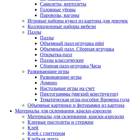
Самолеты, вертолеты
Головные уборы
Паровозы, вагоны
Игровые наборы кукол из картона для девочек
Коллекционные наборы мебели
Пазлы
Пазлы
Объемный пазл-игрушка mini
Объемный пазл. Сборная игрушка
Открытка-пазл
Пазлы классические
Сборная пазл-игрушка Часы
Развивающие игры
Развивающие игры
Домино
Настольные игры на счет
Пиктограммы (мягкий конструктор)
Тематическая игра-пособие Времена года
Объемные картинки и фоторамки из картона
Материалы для склеивания, краски-аэрозоли
Материалы для склеивания, краски-аэрозоли
Клеевые пистолеты и стержни
Клей
Клей с глиттером
Клейкая лента