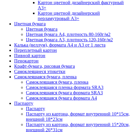
Картон цветной дизайнерский фактурный
А3+
Картон цветной дизайнерский
перламутровый А3+
Цветная бумага
Цветная бумага
Цветная бумага А4, плотность 80-160г/м2
Цветная бумага А3, плотность 120-160г/м2
Калька (веллум), формата А4 и А3 от 1 листа
Переплетный картон
Пивной картон
Пенокартон
Крафт-бумага, рисовая бумага
Самоклеящиеся этикетки
Самоклеящаяся бумага, пленка
Самоклеящаяся бумага, пленка
Самоклеящаяся пленка формата SRА3
Самоклеящаяся бумага формата SRА3
Самоклеящаяся бумага формата А4
Паспарту
Паспарту
Паспарту из картона, формат внутренний 10*15см,
внешний 18*23см
Паспарту из картона, формат внутренний 15*20см,
внешний 26*31см