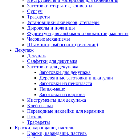
Инструменты и материалы для склеивания
Заготовки открыток, конверты
Сургуч
Трафареты
Установщики люверсов, степлеры
Дыроколы и ножницы
Фурнитура для альбомов и блокнотов, магниты
Часовые механизмы
Штампинг, эмбоссинг (тиснение)
Декупаж
Декупаж
Салфетки для декупажа
Заготовки для декупажа
Заготовки для декупажа
Деревянные заготовки и шкатулки
Заготовки из пенопласта
Папье-маше
Заготовки из картона
Инструменты для декупажа
Клей и лаки
Переводные наклейки для керамики
Поталь
Трафареты
Краски, карандаши, пастель
Краски, карандаши, пастель