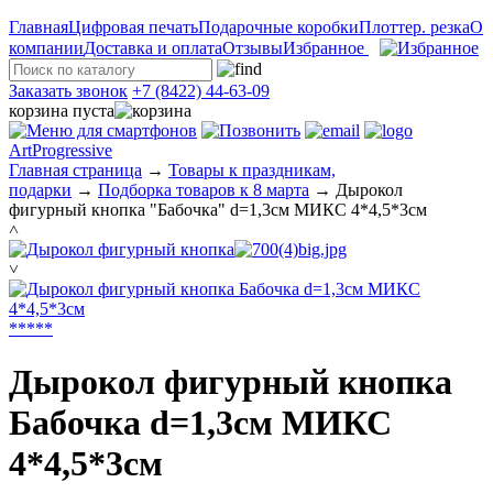
Главная
Цифровая печать
Подарочные коробки
Плоттер. резка
О
компании
Доставка и оплата
Отзывы
Избранное
Заказать звонок
+7 (8422) 44-63-09
корзина пуста
ArtProgressive
Главная страница
→
Товары к праздникам,
подарки
→
Подборка товаров к 8 марта
→
Дырокол
фигурный кнопка "Бабочка" d=1,3см МИКС 4*4,5*3см
˄
˅
*
*
*
*
*
Дырокол фигурный кнопка
Бабочка d=1,3см МИКС
4*4,5*3см