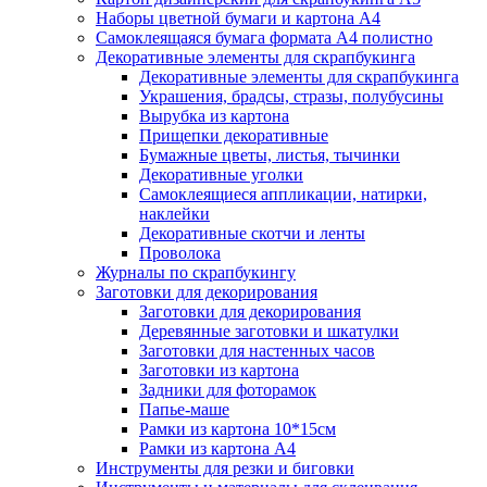
Наборы цветной бумаги и картона А4
Самоклеящаяся бумага формата А4 полистно
Декоративные элементы для скрапбукинга
Декоративные элементы для скрапбукинга
Украшения, брадсы, стразы, полубусины
Вырубка из картона
Прищепки декоративные
Бумажные цветы, листья, тычинки
Декоративные уголки
Самоклеящиеся аппликации, натирки,
наклейки
Декоративные скотчи и ленты
Проволока
Журналы по скрапбукингу
Заготовки для декорирования
Заготовки для декорирования
Деревянные заготовки и шкатулки
Заготовки для настенных часов
Заготовки из картона
Задники для фоторамок
Папье-маше
Рамки из картона 10*15см
Рамки из картона А4
Инструменты для резки и биговки