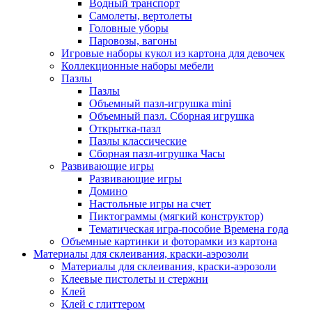
Водный транспорт
Самолеты, вертолеты
Головные уборы
Паровозы, вагоны
Игровые наборы кукол из картона для девочек
Коллекционные наборы мебели
Пазлы
Пазлы
Объемный пазл-игрушка mini
Объемный пазл. Сборная игрушка
Открытка-пазл
Пазлы классические
Сборная пазл-игрушка Часы
Развивающие игры
Развивающие игры
Домино
Настольные игры на счет
Пиктограммы (мягкий конструктор)
Тематическая игра-пособие Времена года
Объемные картинки и фоторамки из картона
Материалы для склеивания, краски-аэрозоли
Материалы для склеивания, краски-аэрозоли
Клеевые пистолеты и стержни
Клей
Клей с глиттером