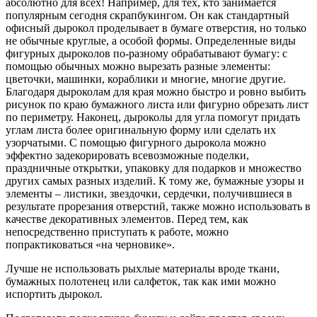
абсолютно для всех! Например, для тех, кто занимается
популярным сегодня скрапбукингом. Он как стандартный
офисный дырокол проделывает в бумаге отверстия, но только
не обычные круглые, а особой формы. Определенные виды
фигурных дыроколов по-разному обрабатывают бумагу: с
помощью обычных можно вырезать разные элементы:
цветочки, машинки, кораблики и многие, многие другие.
Благодаря дыроколам для края можно быстро и ровно выбить
рисунок по краю бумажного листа или фигурно обрезать лист
по периметру. Наконец, дыроколы для угла помогут придать
углам листа более оригинальную форму или сделать их
узорчатыми. С помощью фигурного дырокола можно
эффектно задекорировать всевозможные поделки,
праздничные открытки, упаковку для подарков и множество
других самых разных изделий. К тому же, бумажные узоры и
элементы – листики, звездочки, сердечки, получившиеся в
результате прорезания отверстий, также можно использовать в
качестве декоративных элементов. Перед тем, как
непосредственно приступать к работе, можно
попрактиковаться «на черновике».
Лучше не использовать рыхлые материалы вроде ткани,
бумажных полотенец или салфеток, так как ими можно
испортить дырокол.