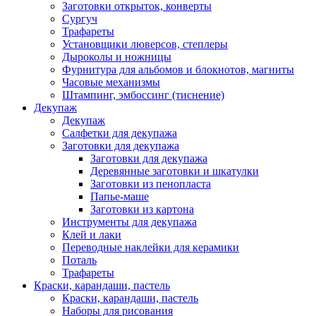
Заготовки открыток, конверты
Сургуч
Трафареты
Установщики люверсов, степлеры
Дыроколы и ножницы
Фурнитура для альбомов и блокнотов, магниты
Часовые механизмы
Штампинг, эмбоссинг (тиснение)
Декупаж
Декупаж
Салфетки для декупажа
Заготовки для декупажа
Заготовки для декупажа
Деревянные заготовки и шкатулки
Заготовки из пенопласта
Папье-маше
Заготовки из картона
Инструменты для декупажа
Клей и лаки
Переводные наклейки для керамики
Поталь
Трафареты
Краски, карандаши, пастель
Краски, карандаши, пастель
Наборы для рисования