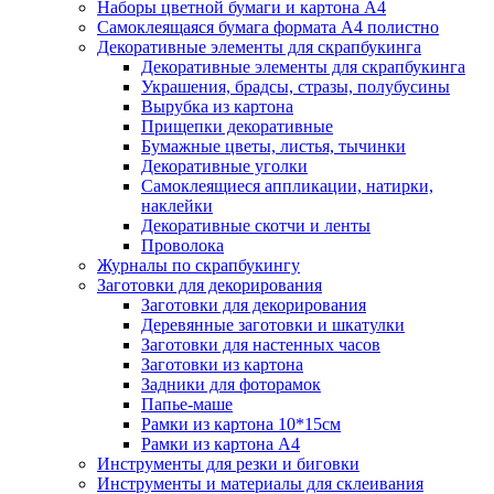
Наборы цветной бумаги и картона А4
Самоклеящаяся бумага формата А4 полистно
Декоративные элементы для скрапбукинга
Декоративные элементы для скрапбукинга
Украшения, брадсы, стразы, полубусины
Вырубка из картона
Прищепки декоративные
Бумажные цветы, листья, тычинки
Декоративные уголки
Самоклеящиеся аппликации, натирки,
наклейки
Декоративные скотчи и ленты
Проволока
Журналы по скрапбукингу
Заготовки для декорирования
Заготовки для декорирования
Деревянные заготовки и шкатулки
Заготовки для настенных часов
Заготовки из картона
Задники для фоторамок
Папье-маше
Рамки из картона 10*15см
Рамки из картона А4
Инструменты для резки и биговки
Инструменты и материалы для склеивания