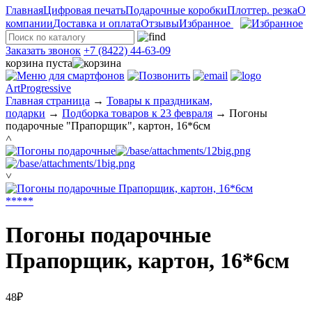
Главная
Цифровая печать
Подарочные коробки
Плоттер. резка
О
компании
Доставка и оплата
Отзывы
Избранное
Заказать звонок
+7 (8422) 44-63-09
корзина пуста
ArtProgressive
Главная страница
→
Товары к праздникам,
подарки
→
Подборка товаров к 23 февраля
→
Погоны
подарочные "Прапорщик", картон, 16*6см
˄
˅
*
*
*
*
*
Погоны подарочные
Прапорщик, картон, 16*6см
48₽