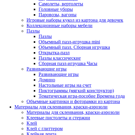
Самолеты, вертолеты
Головные уборы
Паровозы, вагоны
Игровые наборы кукол из картона для девочек
Коллекционные наборы мебели
Пазлы
Пазлы
Объемный пазл-игрушка mini
Объемный пазл. Сборная игрушка
Открытка-пазл
Пазлы классические
Сборная пазл-игрушка Часы
Развивающие игры
Развивающие игры
Домино
Настольные игры на счет
Пиктограммы (мягкий конструктор)
Тематическая игра-пособие Времена года
Объемные картинки и фоторамки из картона
Материалы для склеивания, краски-аэрозоли
Материалы для склеивания, краски-аэрозоли
Клеевые пистолеты и стержни
Клей
Клей с глиттером
Клейкая лента