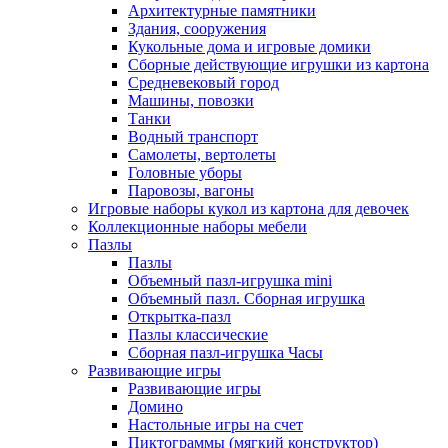
Архитектурные памятники
Здания, сооружения
Кукольные дома и игровые домики
Сборные действующие игрушки из картона
Средневековый город
Машины, повозки
Танки
Водный транспорт
Самолеты, вертолеты
Головные уборы
Паровозы, вагоны
Игровые наборы кукол из картона для девочек
Коллекционные наборы мебели
Пазлы
Пазлы
Объемный пазл-игрушка mini
Объемный пазл. Сборная игрушка
Открытка-пазл
Пазлы классические
Сборная пазл-игрушка Часы
Развивающие игры
Развивающие игры
Домино
Настольные игры на счет
Пиктограммы (мягкий конструктор)