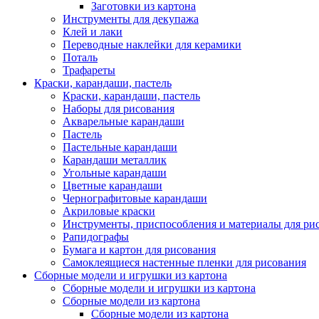
Заготовки из картона
Инструменты для декупажа
Клей и лаки
Переводные наклейки для керамики
Поталь
Трафареты
Краски, карандаши, пастель
Краски, карандаши, пастель
Наборы для рисования
Акварельные карандаши
Пастель
Пастельные карандаши
Карандаши металлик
Угольные карандаши
Цветные карандаши
Чернографитовые карандаши
Акриловые краски
Инструменты, приспособления и материалы для ри
Рапидографы
Бумага и картон для рисования
Самоклеящиеся настенные пленки для рисования
Сборные модели и игрушки из картона
Сборные модели и игрушки из картона
Сборные модели из картона
Сборные модели из картона