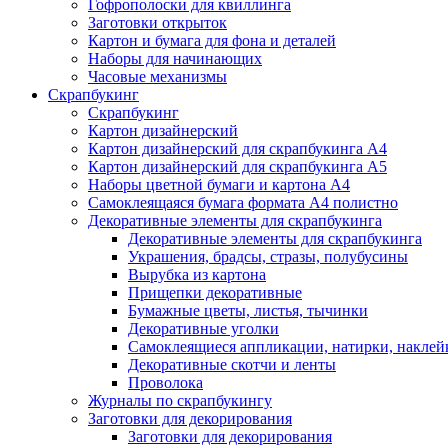
Гофрополоски для квиллинга
Заготовки открыток
Картон и бумага для фона и деталей
Наборы для начинающих
Часовые механизмы
Скрапбукинг
Скрапбукинг
Картон дизайнерский
Картон дизайнерский для скрапбукинга А4
Картон дизайнерский для скрапбукинга А5
Наборы цветной бумаги и картона А4
Самоклеящаяся бумага формата А4 полистно
Декоративные элементы для скрапбукинга
Декоративные элементы для скрапбукинга
Украшения, брадсы, стразы, полубусины
Вырубка из картона
Прищепки декоративные
Бумажные цветы, листья, тычинки
Декоративные уголки
Самоклеящиеся аппликации, натирки, наклей
Декоративные скотчи и ленты
Проволока
Журналы по скрапбукингу
Заготовки для декорирования
Заготовки для декорирования