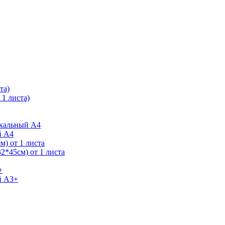
та)
1 листа)
ркальный А4
й А4
) от 1 листа
2*45см) от 1 листа
+
й А3+