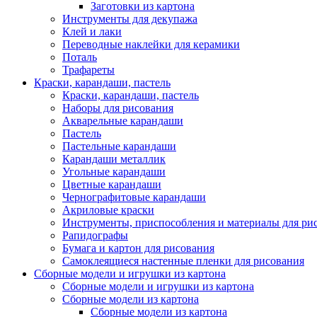
Заготовки из картона
Инструменты для декупажа
Клей и лаки
Переводные наклейки для керамики
Поталь
Трафареты
Краски, карандаши, пастель
Краски, карандаши, пастель
Наборы для рисования
Акварельные карандаши
Пастель
Пастельные карандаши
Карандаши металлик
Угольные карандаши
Цветные карандаши
Чернографитовые карандаши
Акриловые краски
Инструменты, приспособления и материалы для ри
Рапидографы
Бумага и картон для рисования
Самоклеящиеся настенные пленки для рисования
Сборные модели и игрушки из картона
Сборные модели и игрушки из картона
Сборные модели из картона
Сборные модели из картона