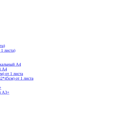
та)
1 листа)
ркальный А4
й А4
) от 1 листа
2*45см) от 1 листа
+
й А3+