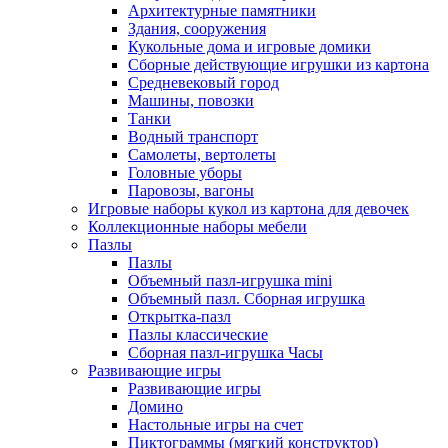
Архитектурные памятники
Здания, сооружения
Кукольные дома и игровые домики
Сборные действующие игрушки из картона
Средневековый город
Машины, повозки
Танки
Водный транспорт
Самолеты, вертолеты
Головные уборы
Паровозы, вагоны
Игровые наборы кукол из картона для девочек
Коллекционные наборы мебели
Пазлы
Пазлы
Объемный пазл-игрушка mini
Объемный пазл. Сборная игрушка
Открытка-пазл
Пазлы классические
Сборная пазл-игрушка Часы
Развивающие игры
Развивающие игры
Домино
Настольные игры на счет
Пиктограммы (мягкий конструктор)