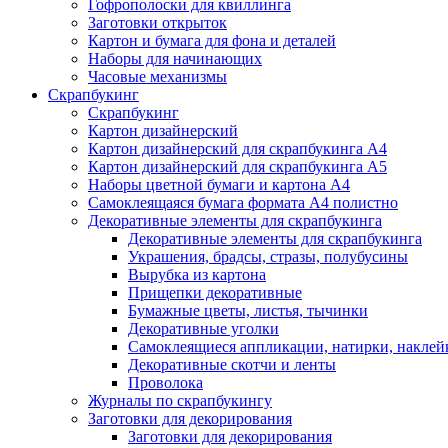
Гофрополоски для квиллинга
Заготовки открыток
Картон и бумага для фона и деталей
Наборы для начинающих
Часовые механизмы
Скрапбукинг
Скрапбукинг
Картон дизайнерский
Картон дизайнерский для скрапбукинга А4
Картон дизайнерский для скрапбукинга А5
Наборы цветной бумаги и картона А4
Самоклеящаяся бумага формата А4 полистно
Декоративные элементы для скрапбукинга
Декоративные элементы для скрапбукинга
Украшения, брадсы, стразы, полубусины
Вырубка из картона
Прищепки декоративные
Бумажные цветы, листья, тычинки
Декоративные уголки
Самоклеящиеся аппликации, натирки, наклей
Декоративные скотчи и ленты
Проволока
Журналы по скрапбукингу
Заготовки для декорирования
Заготовки для декорирования