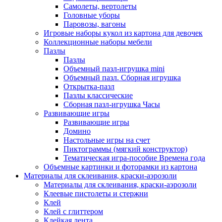
Самолеты, вертолеты
Головные уборы
Паровозы, вагоны
Игровые наборы кукол из картона для девочек
Коллекционные наборы мебели
Пазлы
Пазлы
Объемный пазл-игрушка mini
Объемный пазл. Сборная игрушка
Открытка-пазл
Пазлы классические
Сборная пазл-игрушка Часы
Развивающие игры
Развивающие игры
Домино
Настольные игры на счет
Пиктограммы (мягкий конструктор)
Тематическая игра-пособие Времена года
Объемные картинки и фоторамки из картона
Материалы для склеивания, краски-аэрозоли
Материалы для склеивания, краски-аэрозоли
Клеевые пистолеты и стержни
Клей
Клей с глиттером
Клейкая лента