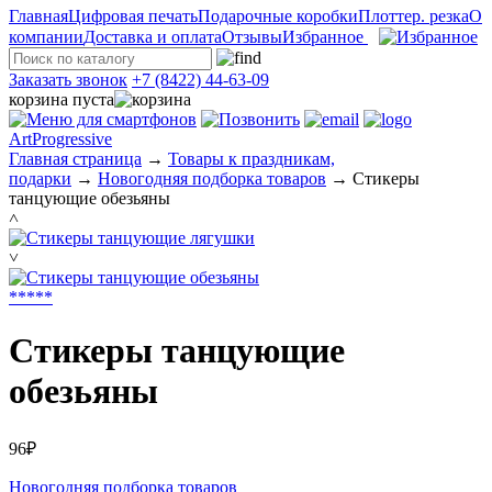
Главная
Цифровая печать
Подарочные коробки
Плоттер. резка
О
компании
Доставка и оплата
Отзывы
Избранное
Заказать звонок
+7 (8422) 44-63-09
корзина пуста
ArtProgressive
Главная страница
→
Товары к праздникам,
подарки
→
Новогодняя подборка товаров
→
Стикеры
танцующие обезьяны
˄
˅
*
*
*
*
*
Стикеры танцующие
обезьяны
96₽
Новогодняя подборка товаров