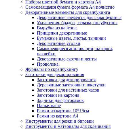
Наборы цветной бумаги и картона А4
Самоклеящаяся бумага формата А4 полистно
Декоративные элементы для скрапбукинга
Декоративные элементы для скрапбукинга
Украшения, брадсы, стразы, полубусины
Вырубка из картона
Прищепки декоративные
Бумажные цветы, листья, тычинки
Декоративные уголки
Самоклеящиеся аппликации, натирки,
наклейки
Декоративные скотчи и ленты
Проволока
Журналы по скрапбукингу
Заготовки для декорирования
Заготовки для декорирования
Деревянные заготовки и шкатулки
Заготовки для настенных часов
Заготовки из картона
Задники для фоторамок
Папье-маше
Рамки из картона 10*15см
Рамки из картона А4
Инструменты для резки и биговки
Инструменты и материалы для склеивания