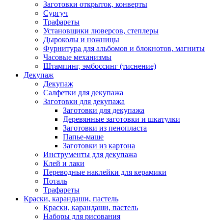
Заготовки открыток, конверты
Сургуч
Трафареты
Установщики люверсов, степлеры
Дыроколы и ножницы
Фурнитура для альбомов и блокнотов, магниты
Часовые механизмы
Штампинг, эмбоссинг (тиснение)
Декупаж
Декупаж
Салфетки для декупажа
Заготовки для декупажа
Заготовки для декупажа
Деревянные заготовки и шкатулки
Заготовки из пенопласта
Папье-маше
Заготовки из картона
Инструменты для декупажа
Клей и лаки
Переводные наклейки для керамики
Поталь
Трафареты
Краски, карандаши, пастель
Краски, карандаши, пастель
Наборы для рисования