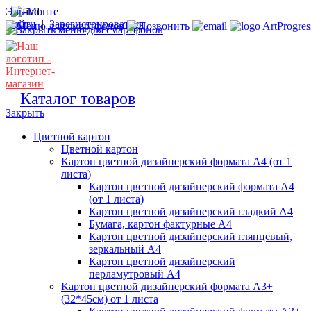
Эль-Монте
Войти
|
Зарегистрироваться
ArtProgres
Каталог товаров
Закрыть
Цветной картон
Цветной картон
Картон цветной дизайнерский формата А4 (от 1
листа)
Картон цветной дизайнерский формата А4
(от 1 листа)
Картон цветной дизайнерский гладкий А4
Бумага, картон фактурные А4
Картон цветной дизайнерский глянцевый,
зеркальный А4
Картон цветной дизайнерский
перламутровый А4
Картон цветной дизайнерский формата А3+
(32*45см) от 1 листа