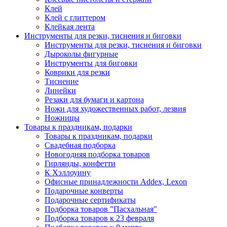
Клей
Клей с глиттером
Клейкая лента
Инструменты для резки, тиснения и биговки
Инструменты для резки, тиснения и биговки
Дыроколы фигурные
Инструменты для биговки
Коврики для резки
Тиснение
Линейки
Резаки для бумаги и картона
Ножи для художественных работ, лезвия
Ножницы
Товары к праздникам, подарки
Товары к праздникам, подарки
Свадебная подборка
Новогодняя подборка товаров
Гирлянды, конфетти
К Хэллоуину
Офисные принадлежности Addex, Lexon
Подарочные конверты
Подарочные сертификаты
Подборка товаров "Пасхальная"
Подборка товаров к 23 февраля