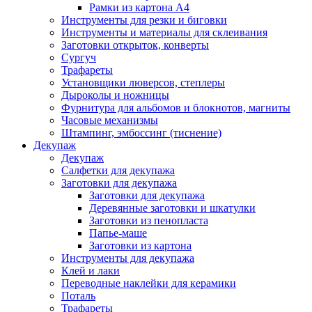
Рамки из картона А4
Инструменты для резки и биговки
Инструменты и материалы для склеивания
Заготовки открыток, конверты
Сургуч
Трафареты
Установщики люверсов, степлеры
Дыроколы и ножницы
Фурнитура для альбомов и блокнотов, магниты
Часовые механизмы
Штампинг, эмбоссинг (тиснение)
Декупаж
Декупаж
Салфетки для декупажа
Заготовки для декупажа
Заготовки для декупажа
Деревянные заготовки и шкатулки
Заготовки из пенопласта
Папье-маше
Заготовки из картона
Инструменты для декупажа
Клей и лаки
Переводные наклейки для керамики
Поталь
Трафареты