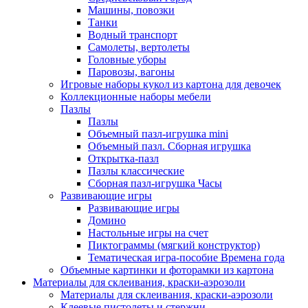
Машины, повозки
Танки
Водный транспорт
Самолеты, вертолеты
Головные уборы
Паровозы, вагоны
Игровые наборы кукол из картона для девочек
Коллекционные наборы мебели
Пазлы
Пазлы
Объемный пазл-игрушка mini
Объемный пазл. Сборная игрушка
Открытка-пазл
Пазлы классические
Сборная пазл-игрушка Часы
Развивающие игры
Развивающие игры
Домино
Настольные игры на счет
Пиктограммы (мягкий конструктор)
Тематическая игра-пособие Времена года
Объемные картинки и фоторамки из картона
Материалы для склеивания, краски-аэрозоли
Материалы для склеивания, краски-аэрозоли
Клеевые пистолеты и стержни