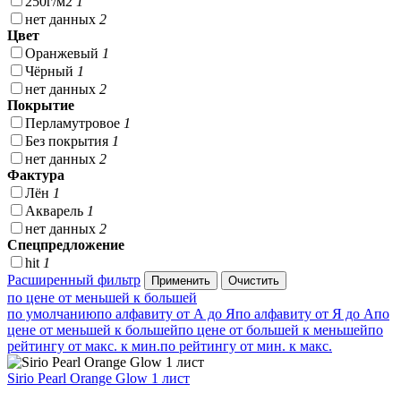
250г/м2
1
нет данных
2
Цвет
Оранжевый
1
Чёрный
1
нет данных
2
Покрытие
Перламутровое
1
Без покрытия
1
нет данных
2
Фактура
Лён
1
Акварель
1
нет данных
2
Спецпредложение
hit
1
Расширенный фильтр
по цене от меньшей к большей
по умолчанию
по алфавиту от А до Я
по алфавиту от Я до А
по
цене от меньшей к большей
по цене от большей к меньшей
по
рейтингу от макс. к мин.
по рейтингу от мин. к макс.
Sirio Pearl Orange Glow 1 лист