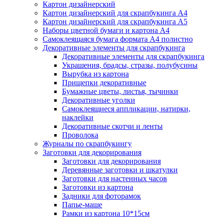
Картон дизайнерский
Картон дизайнерский для скрапбукинга А4
Картон дизайнерский для скрапбукинга А5
Наборы цветной бумаги и картона А4
Самоклеящаяся бумага формата А4 полистно
Декоративные элементы для скрапбукинга
Декоративные элементы для скрапбукинга
Украшения, брадсы, стразы, полубусины
Вырубка из картона
Прищепки декоративные
Бумажные цветы, листья, тычинки
Декоративные уголки
Самоклеящиеся аппликации, натирки,
наклейки
Декоративные скотчи и ленты
Проволока
Журналы по скрапбукингу
Заготовки для декорирования
Заготовки для декорирования
Деревянные заготовки и шкатулки
Заготовки для настенных часов
Заготовки из картона
Задники для фоторамок
Папье-маше
Рамки из картона 10*15см