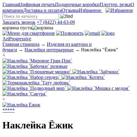
Главная
Цифровая печать
Подарочные коробки
Плоттер. резка
О
компании
Доставка и оплата
Отзывы
Избранное
Заказать звонок
+7 (8422) 44-63-09
корзина пуста
ArtProgressive
Главная страница
→
Изделия из картона и
бумаги
→
Наклейки интерьерные
→
Наклейка "Ёжик"
˄
˅
*
*
*
*
*
Наклейка Ёжик