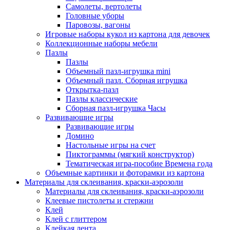
Самолеты, вертолеты
Головные уборы
Паровозы, вагоны
Игровые наборы кукол из картона для девочек
Коллекционные наборы мебели
Пазлы
Пазлы
Объемный пазл-игрушка mini
Объемный пазл. Сборная игрушка
Открытка-пазл
Пазлы классические
Сборная пазл-игрушка Часы
Развивающие игры
Развивающие игры
Домино
Настольные игры на счет
Пиктограммы (мягкий конструктор)
Тематическая игра-пособие Времена года
Объемные картинки и фоторамки из картона
Материалы для склеивания, краски-аэрозоли
Материалы для склеивания, краски-аэрозоли
Клеевые пистолеты и стержни
Клей
Клей с глиттером
Клейкая лента