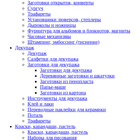
Заготовки открыток, конверты
Сургуч
Трафареты
Установщики люверсов, степлеры
Дыроколы и ножницы
Фурнитура для альбомов и блокнотов, магниты
Часовые механизмы
Штампинг, эмбоссинг (тиснение)
Декупаж
Декупаж
Салфетки для декупажа
Заготовки для декупажа
Заготовки для декупажа
Деревянные заготовки и шкатулки
Заготовки из пенопласта
Папье-маше
Заготовки из картона
Инструменты для декупажа
Клей и лаки
Переводные наклейки для керамики
Поталь
Трафареты
Краски, карандаши, пастель
Краски, карандаши, пастель
Наборы для рисования