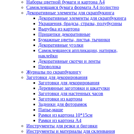
Наборы цветной бумаги и картона А4
Самоклеящаяся бумага формата А4 полистно
Декоративные элементы для скрапбукинга
Декоративные элементы для скрапбукинга
Украшения, брадсы, стразы, полубусины
Вырубка из картона
Прищепки декоративные
Бумажные цветы, листья, тычинки
Декоративные уголки
Самоклеящиеся аппликации, натирки,
наклейки
Декоративные скотчи и ленты
Проволока
Журналы по скрапбукингу
Заготовки для декорирования
Заготовки для декорирования
Деревянные заготовки и шкатулки
Заготовки для настенных часов
Заготовки из картона
Задники для фоторамок
Папье-маше
Рамки из картона 10*15см
Рамки из картона А4
Инструменты для резки и биговки
Инструменты и материалы для склеивания