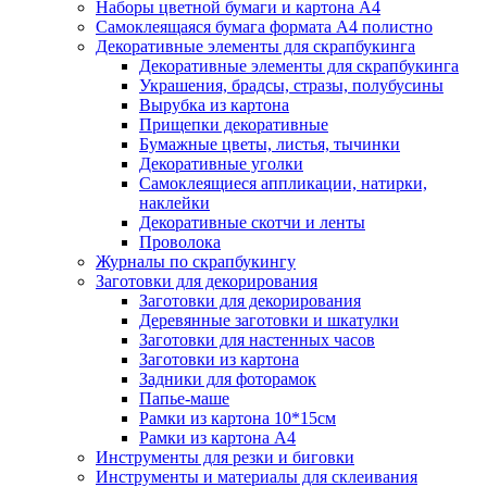
Наборы цветной бумаги и картона А4
Самоклеящаяся бумага формата А4 полистно
Декоративные элементы для скрапбукинга
Декоративные элементы для скрапбукинга
Украшения, брадсы, стразы, полубусины
Вырубка из картона
Прищепки декоративные
Бумажные цветы, листья, тычинки
Декоративные уголки
Самоклеящиеся аппликации, натирки,
наклейки
Декоративные скотчи и ленты
Проволока
Журналы по скрапбукингу
Заготовки для декорирования
Заготовки для декорирования
Деревянные заготовки и шкатулки
Заготовки для настенных часов
Заготовки из картона
Задники для фоторамок
Папье-маше
Рамки из картона 10*15см
Рамки из картона А4
Инструменты для резки и биговки
Инструменты и материалы для склеивания