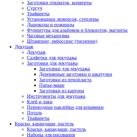
Заготовки открыток, конверты
Сургуч
Трафареты
Установщики люверсов, степлеры
Дыроколы и ножницы
Фурнитура для альбомов и блокнотов, магниты
Часовые механизмы
Штампинг, эмбоссинг (тиснение)
Декупаж
Декупаж
Салфетки для декупажа
Заготовки для декупажа
Заготовки для декупажа
Деревянные заготовки и шкатулки
Заготовки из пенопласта
Папье-маше
Заготовки из картона
Инструменты для декупажа
Клей и лаки
Переводные наклейки для керамики
Поталь
Трафареты
Краски, карандаши, пастель
Краски, карандаши, пастель
Наборы для рисования