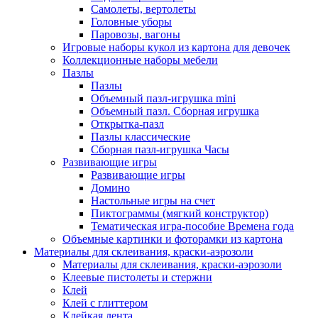
Самолеты, вертолеты
Головные уборы
Паровозы, вагоны
Игровые наборы кукол из картона для девочек
Коллекционные наборы мебели
Пазлы
Пазлы
Объемный пазл-игрушка mini
Объемный пазл. Сборная игрушка
Открытка-пазл
Пазлы классические
Сборная пазл-игрушка Часы
Развивающие игры
Развивающие игры
Домино
Настольные игры на счет
Пиктограммы (мягкий конструктор)
Тематическая игра-пособие Времена года
Объемные картинки и фоторамки из картона
Материалы для склеивания, краски-аэрозоли
Материалы для склеивания, краски-аэрозоли
Клеевые пистолеты и стержни
Клей
Клей с глиттером
Клейкая лента