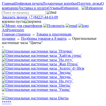
Главная
Цифровая печать
Подарочные коробки
Плоттер. резка
О
компании
Доставка и оплата
Отзывы
Избранное
Заказать звонок
+7 (8422) 44-63-09
корзина пуста
ArtProgressive
Главная страница
→
Товары к праздникам,
подарки
→
Подборка товаров к 8 марта
→
Оригинальные
настенные часы "Цветы"
˄
˅
*
*
*
*
*