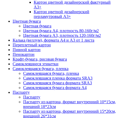
Картон цветной дизайнерский фактурный
А3+
Картон цветной дизайнерский
перламутровый А3+
Цветная бумага
Цветная бумага
Цветная бумага А4, плотность 80-160г/м2
Цветная бумага А3, плотность 120-160г/м2
Калька (веллум), формата А4 и А3 от 1 листа
Переплетный картон
Пивной картон
Пенокартон
Крафт-бумага, рисовая бумага
Самоклеящиеся этикетки
Самоклеящаяся бумага, пленка
Самоклеящаяся бумага, пленка
Самоклеящаяся пленка формата SRА3
Самоклеящаяся бумага формата SRА3
Самоклеящаяся бумага формата А4
Паспарту
Паспарту
Паспарту из картона, формат внутренний 10*15см,
внешний 18*23см
Паспарту из картона, формат внутренний 15*20см,
внешний 26*31см