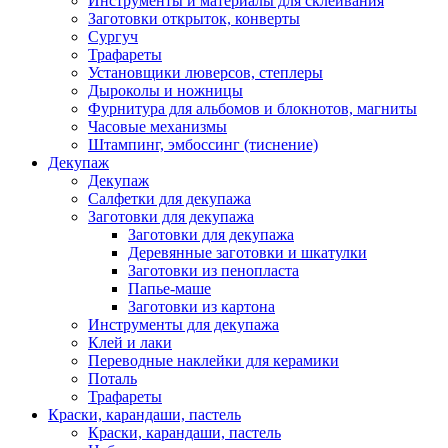
Инструменты и материалы для склеивания
Заготовки открыток, конверты
Сургуч
Трафареты
Установщики люверсов, степлеры
Дыроколы и ножницы
Фурнитура для альбомов и блокнотов, магниты
Часовые механизмы
Штампинг, эмбоссинг (тиснение)
Декупаж
Декупаж
Салфетки для декупажа
Заготовки для декупажа
Заготовки для декупажа
Деревянные заготовки и шкатулки
Заготовки из пенопласта
Папье-маше
Заготовки из картона
Инструменты для декупажа
Клей и лаки
Переводные наклейки для керамики
Поталь
Трафареты
Краски, карандаши, пастель
Краски, карандаши, пастель