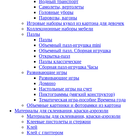
Водный транспорт
Самолеты, вертолеты
Головные уборы
Паровозы, вагоны
Игровые наборы кукол из картона для девочек
Коллекционные наборы мебели
Пазлы
Пазлы
Объемный пазл-игрушка mini
Объемный пазл. Сборная игрушка
Открытка-пазл
Пазлы классические
Сборная пазл-игрушка Часы
Развивающие игры
Развивающие игры
Домино
Настольные игры на счет
Пиктограммы (мягкий конструктор)
Тематическая игра-пособие Времена года
Объемные картинки и фоторамки из картона
Материалы для склеивания, краски-аэрозоли
Материалы для склеивания, краски-аэрозоли
Клеевые пистолеты и стержни
Клей
Клей с глиттером