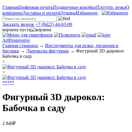
Главная
Цифровая печать
Подарочные коробки
Плоттер. резка
О
компании
Доставка и оплата
Отзывы
Избранное
Заказать звонок
+7 (8422) 44-63-09
корзина пуста
ArtProgressive
Главная страница
→
Инструменты для резки, тиснения и
биговки
→
Дыроколы фигурные
→
Фигурный 3D дырокол:
Бабочка в саду
˄
˅
*
*
*
*
*
Фигурный 3D дырокол:
Бабочка в саду
2 840₽