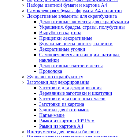
Наборы цветной бумаги и картона А4
Самоклеящаяся бумага формата А4 полистно
Декоративные элементы для скрапбукинга
Декоративные элементы для скрапбукинга
Украшения, брадсы, стразы, полубусины
Вырубка из картона
Прищепки декоративные
Бумажные цветы, листья, тычинки
Декоративные уголки
Самоклеящиеся аппликации, натирки,
наклейки
Декоративные скотчи и ленты
Проволока
Журналы по скрапбукингу
Заготовки для декорирования
Заготовки для декорирования
Деревянные заготовки и шкатулки
Заготовки для настенных часов
Заготовки из картона
Задники для фоторамок
Папье-маше
Рамки из картона 10*15см
Рамки из картона А4
Инструменты для резки и биговки