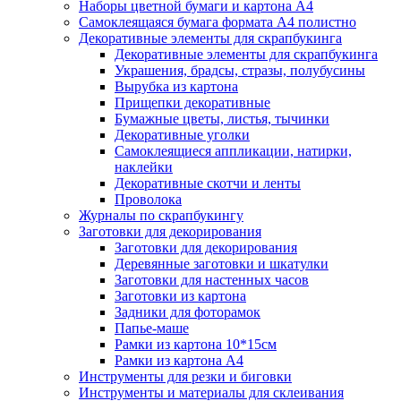
Наборы цветной бумаги и картона А4
Самоклеящаяся бумага формата А4 полистно
Декоративные элементы для скрапбукинга
Декоративные элементы для скрапбукинга
Украшения, брадсы, стразы, полубусины
Вырубка из картона
Прищепки декоративные
Бумажные цветы, листья, тычинки
Декоративные уголки
Самоклеящиеся аппликации, натирки,
наклейки
Декоративные скотчи и ленты
Проволока
Журналы по скрапбукингу
Заготовки для декорирования
Заготовки для декорирования
Деревянные заготовки и шкатулки
Заготовки для настенных часов
Заготовки из картона
Задники для фоторамок
Папье-маше
Рамки из картона 10*15см
Рамки из картона А4
Инструменты для резки и биговки
Инструменты и материалы для склеивания