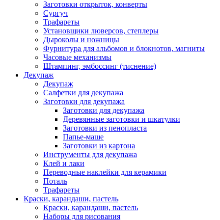
Заготовки открыток, конверты
Сургуч
Трафареты
Установщики люверсов, степлеры
Дыроколы и ножницы
Фурнитура для альбомов и блокнотов, магниты
Часовые механизмы
Штампинг, эмбоссинг (тиснение)
Декупаж
Декупаж
Салфетки для декупажа
Заготовки для декупажа
Заготовки для декупажа
Деревянные заготовки и шкатулки
Заготовки из пенопласта
Папье-маше
Заготовки из картона
Инструменты для декупажа
Клей и лаки
Переводные наклейки для керамики
Поталь
Трафареты
Краски, карандаши, пастель
Краски, карандаши, пастель
Наборы для рисования