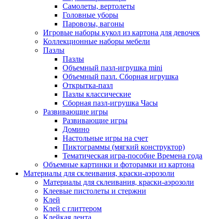
Самолеты, вертолеты
Головные уборы
Паровозы, вагоны
Игровые наборы кукол из картона для девочек
Коллекционные наборы мебели
Пазлы
Пазлы
Объемный пазл-игрушка mini
Объемный пазл. Сборная игрушка
Открытка-пазл
Пазлы классические
Сборная пазл-игрушка Часы
Развивающие игры
Развивающие игры
Домино
Настольные игры на счет
Пиктограммы (мягкий конструктор)
Тематическая игра-пособие Времена года
Объемные картинки и фоторамки из картона
Материалы для склеивания, краски-аэрозоли
Материалы для склеивания, краски-аэрозоли
Клеевые пистолеты и стержни
Клей
Клей с глиттером
Клейкая лента