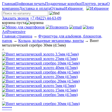
Главная
Цифровая печать
Подарочные коробки
Плоттер. резка
О
компании
Доставка и оплата
Отзывы
Избранное
Заказать звонок
+7 (8422) 44-63-09
корзина пуста
ArtProgressive
Главная страница
→
Фурнитура для альбомов, блокнотов,
папок
→
Кольца, кольцевые механизмы, винты
→
Винт
металлический серебро 30мм (d.5мм)
˄
˅
*
*
*
*
*