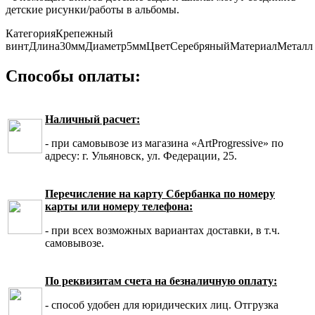
детские рисунки/работы в альбомы.
Категория
Крепежный
винт
Длина
30мм
Диаметр
5мм
Цвет
Серебряный
Материал
Металл
Способы оплаты:
Наличный расчет:
- при самовывозе из магазина «ArtProgressive» по
адресу: г. Ульяновск, ул. Федерации, 25.
Перечисление на карту Сбербанка по номеру
карты или номеру телефона:
- при всех возможных вариантах доставки, в т.ч.
самовывозе.
По реквизитам счета на безналичную оплату:
- способ удобен для юридических лиц. Отгрузка