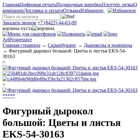
Главная
Цифровая печать
Подарочные коробки
Плоттер. резка
О
компании
Доставка и оплата
Отзывы
Избранное
Заказать звонок
+7 (8422) 44-63-09
корзина пуста
ArtProgressive
Главная страница
→
Скрапбукинг
→
Дыроколы и ножницы
→
Фигурный дырокол большой: Цветы и листья EKS-54-
30163
˄
˅
*
*
*
*
*
Фигурный дырокол
большой: Цветы и листья
EKS-54-30163