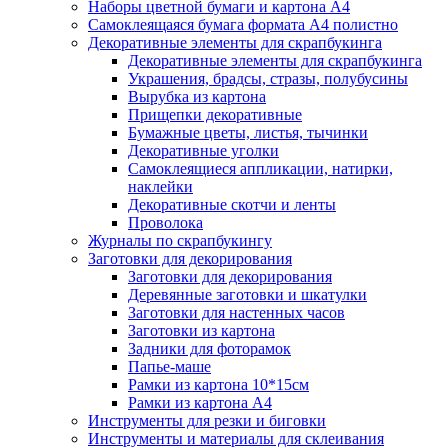
Наборы цветной бумаги и картона А4
Самоклеящаяся бумага формата А4 полистно
Декоративные элементы для скрапбукинга
Декоративные элементы для скрапбукинга
Украшения, брадсы, стразы, полубусины
Вырубка из картона
Прищепки декоративные
Бумажные цветы, листья, тычинки
Декоративные уголки
Самоклеящиеся аппликации, натирки,
наклейки
Декоративные скотчи и ленты
Проволока
Журналы по скрапбукингу
Заготовки для декорирования
Заготовки для декорирования
Деревянные заготовки и шкатулки
Заготовки для настенных часов
Заготовки из картона
Задники для фоторамок
Папье-маше
Рамки из картона 10*15см
Рамки из картона А4
Инструменты для резки и биговки
Инструменты и материалы для склеивания