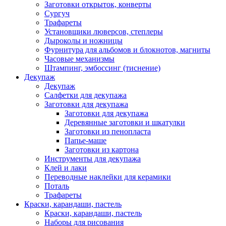
Заготовки открыток, конверты
Сургуч
Трафареты
Установщики люверсов, степлеры
Дыроколы и ножницы
Фурнитура для альбомов и блокнотов, магниты
Часовые механизмы
Штампинг, эмбоссинг (тиснение)
Декупаж
Декупаж
Салфетки для декупажа
Заготовки для декупажа
Заготовки для декупажа
Деревянные заготовки и шкатулки
Заготовки из пенопласта
Папье-маше
Заготовки из картона
Инструменты для декупажа
Клей и лаки
Переводные наклейки для керамики
Поталь
Трафареты
Краски, карандаши, пастель
Краски, карандаши, пастель
Наборы для рисования