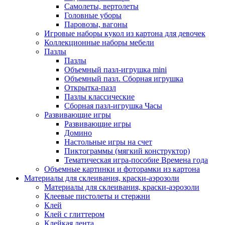
Самолеты, вертолеты
Головные уборы
Паровозы, вагоны
Игровые наборы кукол из картона для девочек
Коллекционные наборы мебели
Пазлы
Пазлы
Объемный пазл-игрушка mini
Объемный пазл. Сборная игрушка
Открытка-пазл
Пазлы классические
Сборная пазл-игрушка Часы
Развивающие игры
Развивающие игры
Домино
Настольные игры на счет
Пиктограммы (мягкий конструктор)
Тематическая игра-пособие Времена года
Объемные картинки и фоторамки из картона
Материалы для склеивания, краски-аэрозоли
Материалы для склеивания, краски-аэрозоли
Клеевые пистолеты и стержни
Клей
Клей с глиттером
Клейкая лента