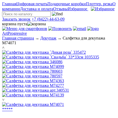
Главная
Цифровая печать
Подарочные коробки
Плоттер. резка
О
компании
Доставка и оплата
Отзывы
Избранное
Заказать звонок
+7 (8422) 44-63-09
корзина пуста
ArtProgressive
Главная страница
→
Декупаж
→
Салфетка для декупажа
М74071
˄
˅
*
*
*
*
*