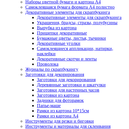
Наборы цветной бумаги и картона А4
Самоклеящаяся бумага формата А4 полистно
Декоративные элементы для скрапбукинга
Декоративные элементы для скрапбукинга
Украшения, брадсы, стразы, полубусины
Вырубка из картона
Прищепки декоративные
Бумажные цветы, листья, тычинки
Декоративные уголки
Самоклеящиеся аппликации, натирки,
наклейки
Декоративные скотчи и ленты
Проволока
Журналы по скрапбукингу
Заготовки для декорирования
Заготовки для декорирования
Деревянные заготовки и шкатулки
Заготовки для настенных часов
Заготовки из картона
Задники для фоторамок
Папье-маше
Рамки из картона 10*15см
Рамки из картона А4
Инструменты для резки и биговки
Инструменты и материалы для склеивания