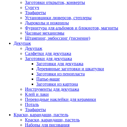
Заготовки открыток, конверты
Сургуч
Трафареты
Установщики люверсов, степлеры
Дыроколы и ножницы
Фурнитура для альбомов и блокнотов, магниты
Часовые механизмы
Штампинг, эмбоссинг (тиснение)
Декупаж
Декупаж
Салфетки для декупажа
Заготовки для декупажа
Заготовки для декупажа
Деревянные заготовки и шкатулки
Заготовки из пенопласта
Папье-маше
Заготовки из картона
Инструменты для декупажа
Клей и лаки
Переводные наклейки для керамики
Поталь
Трафареты
Краски, карандаши, пастель
Краски, карандаши, пастель
Наборы для рисования