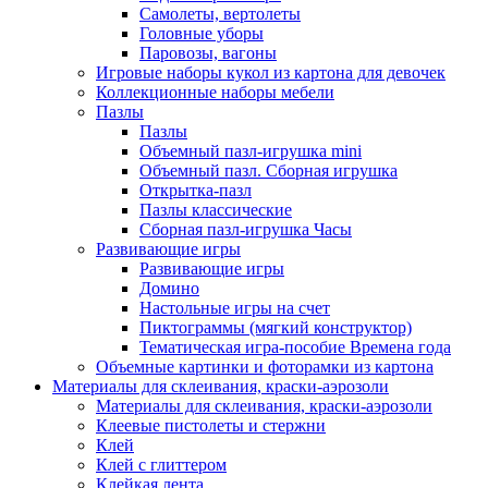
Самолеты, вертолеты
Головные уборы
Паровозы, вагоны
Игровые наборы кукол из картона для девочек
Коллекционные наборы мебели
Пазлы
Пазлы
Объемный пазл-игрушка mini
Объемный пазл. Сборная игрушка
Открытка-пазл
Пазлы классические
Сборная пазл-игрушка Часы
Развивающие игры
Развивающие игры
Домино
Настольные игры на счет
Пиктограммы (мягкий конструктор)
Тематическая игра-пособие Времена года
Объемные картинки и фоторамки из картона
Материалы для склеивания, краски-аэрозоли
Материалы для склеивания, краски-аэрозоли
Клеевые пистолеты и стержни
Клей
Клей с глиттером
Клейкая лента