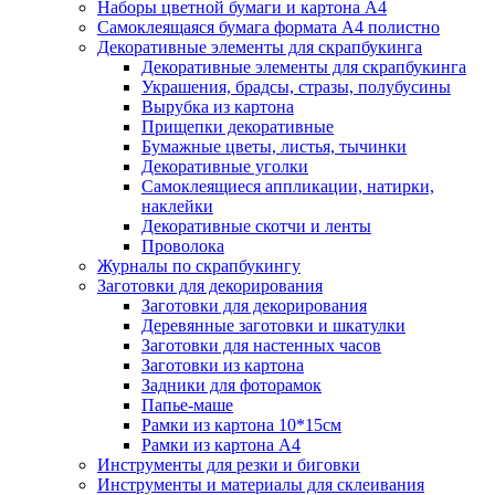
Наборы цветной бумаги и картона А4
Самоклеящаяся бумага формата А4 полистно
Декоративные элементы для скрапбукинга
Декоративные элементы для скрапбукинга
Украшения, брадсы, стразы, полубусины
Вырубка из картона
Прищепки декоративные
Бумажные цветы, листья, тычинки
Декоративные уголки
Самоклеящиеся аппликации, натирки,
наклейки
Декоративные скотчи и ленты
Проволока
Журналы по скрапбукингу
Заготовки для декорирования
Заготовки для декорирования
Деревянные заготовки и шкатулки
Заготовки для настенных часов
Заготовки из картона
Задники для фоторамок
Папье-маше
Рамки из картона 10*15см
Рамки из картона А4
Инструменты для резки и биговки
Инструменты и материалы для склеивания