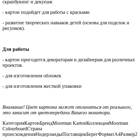
скрапбукинг и декупаж
- картон подойдет для работы с красками
- развитие творческих навыков детей (основа для поделок и
рисунков).
Для работы
- картон пригодится декораторам и дизайнерам для различных
проектов.
- для изготовления обложек
- для изготовления жесткой упаковки
Внимание! Цвет картона может отличаться от реального,
это зависит от цветопередачи Вашего монитора.
Категория
Картон
Бренд
Moorman Karton
Коллекция
Moorman
Colourboard
Страна
происхождения
Нидерланды
Поставщик
Берег
Формат
А4
Размер
2