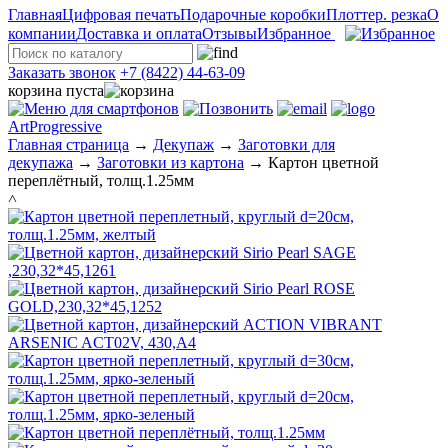
Главная
Цифровая печать
Подарочные коробки
Плоттер. резка
О
компании
Доставка и оплата
Отзывы
Избранное
Заказать звонок
+7 (8422) 44-63-09
корзина пуста
ArtProgressive
Главная страница
→
Декупаж
→
Заготовки для
декупажа
→
Заготовки из картона
→
Картон цветной
переплётный, толщ.1.25мм
˄