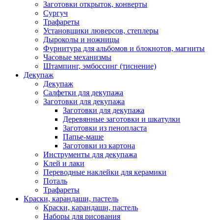
Заготовки открыток, конверты
Сургуч
Трафареты
Установщики люверсов, степлеры
Дыроколы и ножницы
Фурнитура для альбомов и блокнотов, магниты
Часовые механизмы
Штампинг, эмбоссинг (тиснение)
Декупаж
Декупаж
Салфетки для декупажа
Заготовки для декупажа
Заготовки для декупажа
Деревянные заготовки и шкатулки
Заготовки из пенопласта
Папье-маше
Заготовки из картона
Инструменты для декупажа
Клей и лаки
Переводные наклейки для керамики
Поталь
Трафареты
Краски, карандаши, пастель
Краски, карандаши, пастель
Наборы для рисования