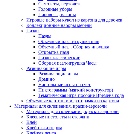
Самолеты, вертолеты
Головные уборы
Паровозы, вагоны
Игровые наборы кукол из картона для девочек
Коллекционные наборы мебели
Пазлы
Пазлы
Объемный пазл-игрушка mini
Объемный пазл. Сборная игрушка
Открытка-пазл
Пазлы классические
Сборная пазл-игрушка Часы
Развивающие игры
Развивающие игры
Домино
Настольные игры на счет
Пиктограммы (мягкий конструктор)
Тематическая игра-пособие Времена года
Объемные картинки и фоторамки из картона
Материалы для склеивания, краски-аэрозоли
Материалы для склеивания, краски-аэрозоли
Клеевые пистолеты и стержни
Клей
Клей с глиттером
Клейкая лента