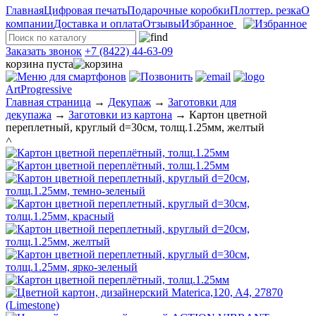
Главная
Цифровая печать
Подарочные коробки
Плоттер. резка
О
компании
Доставка и оплата
Отзывы
Избранное
Заказать звонок
+7 (8422) 44-63-09
корзина пуста
ArtProgressive
Главная страница
→
Декупаж
→
Заготовки для
декупажа
→
Заготовки из картона
→
Картон цветной
переплетный, круглый d=30см, толщ.1.25мм, желтый
˄