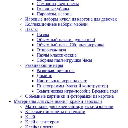
Самолеты, вертолеты
Головные уборы
Паровозы, вагоны
Игровые наборы кукол из картона для девочек
Коллекционные наборы мебели
Пазлы
Пазлы
Объемный пазл-игрушка mini
Объемный пазл. Сборная игрушка
Открытка-пазл
Пазлы классические
Сборная пазл-игрушка Часы
Развивающие игры
Развивающие игры
Домино
Настольные игры на счет
Пиктограммы (мягкий конструктор)
Тематическая игра-пособие Времена года
Объемные картинки и фоторамки из картона
Материалы для склеивания, краски-аэрозоли
Материалы для склеивания, краски-аэрозоли
Клеевые пистолеты и стержни
Клей
Клей с глиттером
Клейкая лента