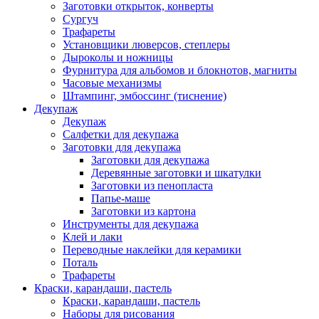
Заготовки открыток, конверты
Сургуч
Трафареты
Установщики люверсов, степлеры
Дыроколы и ножницы
Фурнитура для альбомов и блокнотов, магниты
Часовые механизмы
Штампинг, эмбоссинг (тиснение)
Декупаж
Декупаж
Салфетки для декупажа
Заготовки для декупажа
Заготовки для декупажа
Деревянные заготовки и шкатулки
Заготовки из пенопласта
Папье-маше
Заготовки из картона
Инструменты для декупажа
Клей и лаки
Переводные наклейки для керамики
Поталь
Трафареты
Краски, карандаши, пастель
Краски, карандаши, пастель
Наборы для рисования