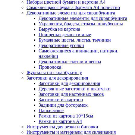
Наборы цветной бумаги и картона А4
Самоклеящаяся бумага формата А4 полистно
Декоративные элементы для скрапбукинга
Декоративные элементы для скрапбукинга
Украшения, брадсы, стразы, полубусины
Вырубка из картона
Прищепки декоративные
Бумажные цветы, листья, тычинки
Декоративные уголки
Самоклеящиеся аппликации, натирки,
наклейки
Декоративные скотчи и ленты
Проволока
Журналы по скрапбукингу
Заготовки для декорирования
Заготовки для декорирования
Деревянные заготовки и шкатулки
Заготовки для настенных часов
Заготовки из картона
Задники для фоторамок
Папье-маше
Рамки из картона 10*15см
Рамки из картона А4
Инструменты для резки и биговки
Инструменты и материалы для склеивания