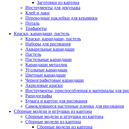
Заготовки из картона
Инструменты для декупажа
Клей и лаки
Переводные наклейки для керамики
Поталь
Трафареты
Краски, карандаши, пастель
Краски, карандаши, пастель
Наборы для рисования
Акварельные карандаши
Пастель
Пастельные карандаши
Карандаши металлик
Угольные карандаши
Цветные карандаши
Чернографитовые карандаши
Акриловые краски
Инструменты, приспособления и материалы для ри
Рапидографы
Бумага и картон для рисования
Самоклеящиеся настенные пленки для рисования
Сборные модели и игрушки из картона
Сборные модели и игрушки из картона
Сборные модели из картона
Сборные модели из картона