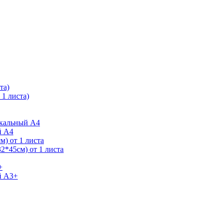
та)
1 листа)
ркальный А4
й А4
) от 1 листа
2*45см) от 1 листа
+
й А3+