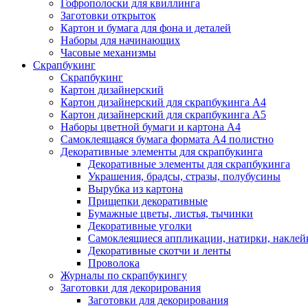
Гофрополоски для квиллинга
Заготовки открыток
Картон и бумага для фона и деталей
Наборы для начинающих
Часовые механизмы
Скрапбукинг
Скрапбукинг
Картон дизайнерский
Картон дизайнерский для скрапбукинга А4
Картон дизайнерский для скрапбукинга А5
Наборы цветной бумаги и картона А4
Самоклеящаяся бумага формата А4 полистно
Декоративные элементы для скрапбукинга
Декоративные элементы для скрапбукинга
Украшения, брадсы, стразы, полубусины
Вырубка из картона
Прищепки декоративные
Бумажные цветы, листья, тычинки
Декоративные уголки
Самоклеящиеся аппликации, натирки, наклей
Декоративные скотчи и ленты
Проволока
Журналы по скрапбукингу
Заготовки для декорирования
Заготовки для декорирования