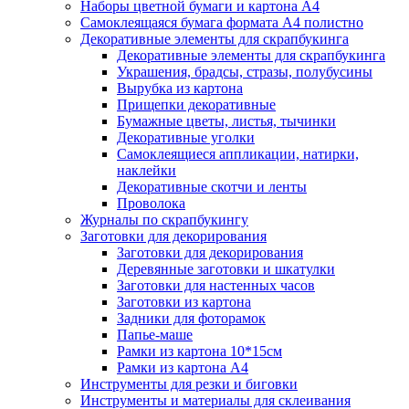
Наборы цветной бумаги и картона А4
Самоклеящаяся бумага формата А4 полистно
Декоративные элементы для скрапбукинга
Декоративные элементы для скрапбукинга
Украшения, брадсы, стразы, полубусины
Вырубка из картона
Прищепки декоративные
Бумажные цветы, листья, тычинки
Декоративные уголки
Самоклеящиеся аппликации, натирки,
наклейки
Декоративные скотчи и ленты
Проволока
Журналы по скрапбукингу
Заготовки для декорирования
Заготовки для декорирования
Деревянные заготовки и шкатулки
Заготовки для настенных часов
Заготовки из картона
Задники для фоторамок
Папье-маше
Рамки из картона 10*15см
Рамки из картона А4
Инструменты для резки и биговки
Инструменты и материалы для склеивания