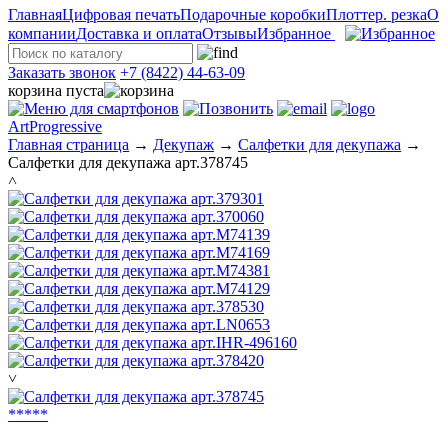
Главная
Цифровая печать
Подарочные коробки
Плоттер. резка
О
компании
Доставка и оплата
Отзывы
Избранное
Заказать звонок
+7 (8422) 44-63-09
корзина пуста
ArtProgressive
Главная страница
→
Декупаж
→
Салфетки для декупажа
→
Салфетки для декупажа арт.378745
˄
˅
*
*
*
*
*