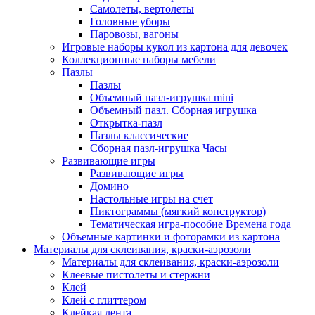
Самолеты, вертолеты
Головные уборы
Паровозы, вагоны
Игровые наборы кукол из картона для девочек
Коллекционные наборы мебели
Пазлы
Пазлы
Объемный пазл-игрушка mini
Объемный пазл. Сборная игрушка
Открытка-пазл
Пазлы классические
Сборная пазл-игрушка Часы
Развивающие игры
Развивающие игры
Домино
Настольные игры на счет
Пиктограммы (мягкий конструктор)
Тематическая игра-пособие Времена года
Объемные картинки и фоторамки из картона
Материалы для склеивания, краски-аэрозоли
Материалы для склеивания, краски-аэрозоли
Клеевые пистолеты и стержни
Клей
Клей с глиттером
Клейкая лента