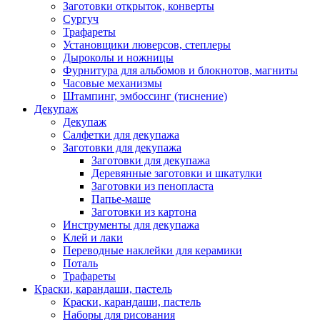
Заготовки открыток, конверты
Сургуч
Трафареты
Установщики люверсов, степлеры
Дыроколы и ножницы
Фурнитура для альбомов и блокнотов, магниты
Часовые механизмы
Штампинг, эмбоссинг (тиснение)
Декупаж
Декупаж
Салфетки для декупажа
Заготовки для декупажа
Заготовки для декупажа
Деревянные заготовки и шкатулки
Заготовки из пенопласта
Папье-маше
Заготовки из картона
Инструменты для декупажа
Клей и лаки
Переводные наклейки для керамики
Поталь
Трафареты
Краски, карандаши, пастель
Краски, карандаши, пастель
Наборы для рисования