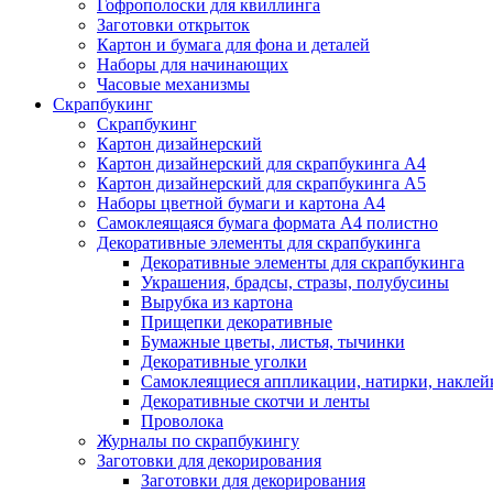
Гофрополоски для квиллинга
Заготовки открыток
Картон и бумага для фона и деталей
Наборы для начинающих
Часовые механизмы
Скрапбукинг
Скрапбукинг
Картон дизайнерский
Картон дизайнерский для скрапбукинга А4
Картон дизайнерский для скрапбукинга А5
Наборы цветной бумаги и картона А4
Самоклеящаяся бумага формата А4 полистно
Декоративные элементы для скрапбукинга
Декоративные элементы для скрапбукинга
Украшения, брадсы, стразы, полубусины
Вырубка из картона
Прищепки декоративные
Бумажные цветы, листья, тычинки
Декоративные уголки
Самоклеящиеся аппликации, натирки, наклей
Декоративные скотчи и ленты
Проволока
Журналы по скрапбукингу
Заготовки для декорирования
Заготовки для декорирования