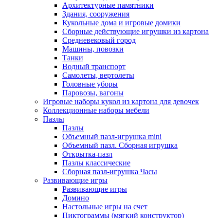
Архитектурные памятники
Здания, сооружения
Кукольные дома и игровые домики
Сборные действующие игрушки из картона
Средневековый город
Машины, повозки
Танки
Водный транспорт
Самолеты, вертолеты
Головные уборы
Паровозы, вагоны
Игровые наборы кукол из картона для девочек
Коллекционные наборы мебели
Пазлы
Пазлы
Объемный пазл-игрушка mini
Объемный пазл. Сборная игрушка
Открытка-пазл
Пазлы классические
Сборная пазл-игрушка Часы
Развивающие игры
Развивающие игры
Домино
Настольные игры на счет
Пиктограммы (мягкий конструктор)