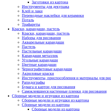
Заготовки из картона
Инструменты для декупажа
Клей и лаки
Переводные наклейки для керамики
Поталь
Трафареты
Краски, карандаши, пастель
Краски, карандаши, пастель
Наборы для рисования
Акварельные карандаши
Пастель
Пастельные карандаши
Карандаши металлик
Угольные карандаши
Цветные карандаши
Чернографитовые карандаши
Акриловые краски
Инструменты, приспособления и материалы для ри
Рапидографы
Бумага и картон для рисования
Самоклеящиеся настенные пленки для рисования
Сборные модели и игрушки из картона
Сборные модели и игрушки из картона
Сборные модели из картона
Сборные модели из картона