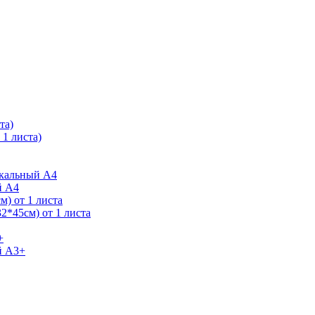
та)
1 листа)
ркальный А4
й А4
) от 1 листа
2*45см) от 1 листа
+
й А3+