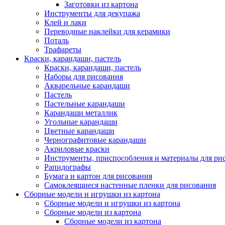
Заготовки из картона
Инструменты для декупажа
Клей и лаки
Переводные наклейки для керамики
Поталь
Трафареты
Краски, карандаши, пастель
Краски, карандаши, пастель
Наборы для рисования
Акварельные карандаши
Пастель
Пастельные карандаши
Карандаши металлик
Угольные карандаши
Цветные карандаши
Чернографитовые карандаши
Акриловые краски
Инструменты, приспособления и материалы для ри
Рапидографы
Бумага и картон для рисования
Самоклеящиеся настенные пленки для рисования
Сборные модели и игрушки из картона
Сборные модели и игрушки из картона
Сборные модели из картона
Сборные модели из картона