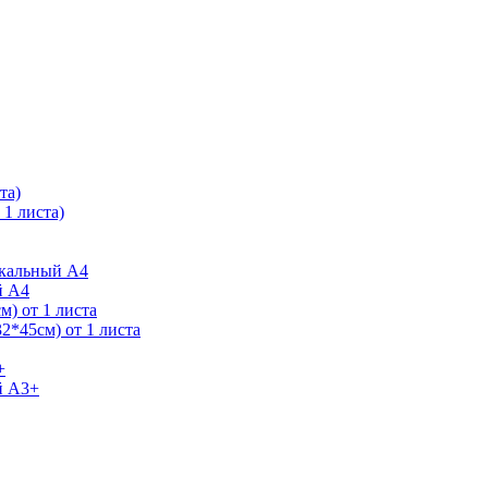
та)
1 листа)
ркальный А4
й А4
) от 1 листа
2*45см) от 1 листа
+
й А3+