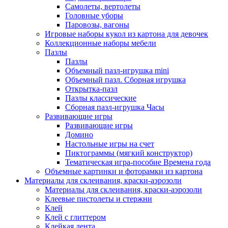
Самолеты, вертолеты
Головные уборы
Паровозы, вагоны
Игровые наборы кукол из картона для девочек
Коллекционные наборы мебели
Пазлы
Пазлы
Объемный пазл-игрушка mini
Объемный пазл. Сборная игрушка
Открытка-пазл
Пазлы классические
Сборная пазл-игрушка Часы
Развивающие игры
Развивающие игры
Домино
Настольные игры на счет
Пиктограммы (мягкий конструктор)
Тематическая игра-пособие Времена года
Объемные картинки и фоторамки из картона
Материалы для склеивания, краски-аэрозоли
Материалы для склеивания, краски-аэрозоли
Клеевые пистолеты и стержни
Клей
Клей с глиттером
Клейкая лента