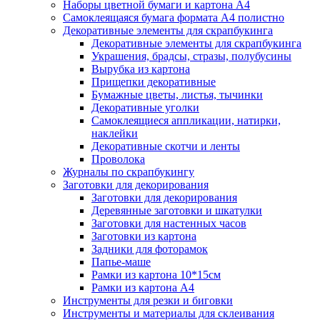
Наборы цветной бумаги и картона А4
Самоклеящаяся бумага формата А4 полистно
Декоративные элементы для скрапбукинга
Декоративные элементы для скрапбукинга
Украшения, брадсы, стразы, полубусины
Вырубка из картона
Прищепки декоративные
Бумажные цветы, листья, тычинки
Декоративные уголки
Самоклеящиеся аппликации, натирки,
наклейки
Декоративные скотчи и ленты
Проволока
Журналы по скрапбукингу
Заготовки для декорирования
Заготовки для декорирования
Деревянные заготовки и шкатулки
Заготовки для настенных часов
Заготовки из картона
Задники для фоторамок
Папье-маше
Рамки из картона 10*15см
Рамки из картона А4
Инструменты для резки и биговки
Инструменты и материалы для склеивания