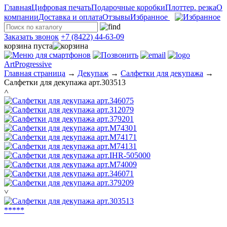
Главная
Цифровая печать
Подарочные коробки
Плоттер. резка
О
компании
Доставка и оплата
Отзывы
Избранное
Заказать звонок
+7 (8422) 44-63-09
корзина пуста
ArtProgressive
Главная страница
→
Декупаж
→
Салфетки для декупажа
→
Салфетки для декупажа арт.303513
˄
˅
*
*
*
*
*