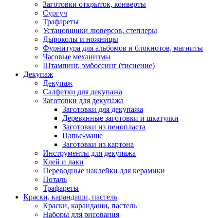
Заготовки открыток, конверты
Сургуч
Трафареты
Установщики люверсов, степлеры
Дыроколы и ножницы
Фурнитура для альбомов и блокнотов, магниты
Часовые механизмы
Штампинг, эмбоссинг (тиснение)
Декупаж
Декупаж
Салфетки для декупажа
Заготовки для декупажа
Заготовки для декупажа
Деревянные заготовки и шкатулки
Заготовки из пенопласта
Папье-маше
Заготовки из картона
Инструменты для декупажа
Клей и лаки
Переводные наклейки для керамики
Поталь
Трафареты
Краски, карандаши, пастель
Краски, карандаши, пастель
Наборы для рисования