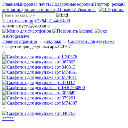
Главная
Цифровая печать
Подарочные коробки
Плоттер. резка
О
компании
Доставка и оплата
Отзывы
Избранное
Заказать звонок
+7 (8422) 44-63-09
корзина пуста
ArtProgressive
Главная страница
→
Декупаж
→
Салфетки для декупажа
→
Салфетки для декупажа арт.340767
˄
˅
*
*
*
*
*