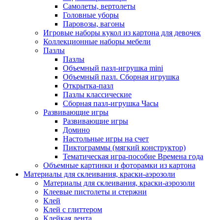
Самолеты, вертолеты
Головные уборы
Паровозы, вагоны
Игровые наборы кукол из картона для девочек
Коллекционные наборы мебели
Пазлы
Пазлы
Объемный пазл-игрушка mini
Объемный пазл. Сборная игрушка
Открытка-пазл
Пазлы классические
Сборная пазл-игрушка Часы
Развивающие игры
Развивающие игры
Домино
Настольные игры на счет
Пиктограммы (мягкий конструктор)
Тематическая игра-пособие Времена года
Объемные картинки и фоторамки из картона
Материалы для склеивания, краски-аэрозоли
Материалы для склеивания, краски-аэрозоли
Клеевые пистолеты и стержни
Клей
Клей с глиттером
Клейкая лента