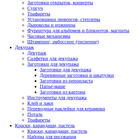
Заготовки открыток, конверты
Сургуч
Трафареты
Установщики люверсов, степлеры
Дыроколы и ножницы
Фурнитура для альбомов и блокнотов, магниты
Часовые механизмы
Штампинг, эмбоссинг (тиснение)
Декупаж
Декупаж
Салфетки для декупажа
Заготовки для декупажа
Заготовки для декупажа
Деревянные заготовки и шкатулки
Заготовки из пенопласта
Папье-маше
Заготовки из картона
Инструменты для декупажа
Клей и лаки
Переводные наклейки для керамики
Поталь
Трафареты
Краски, карандаши, пастель
Краски, карандаши, пастель
Наборы для рисования