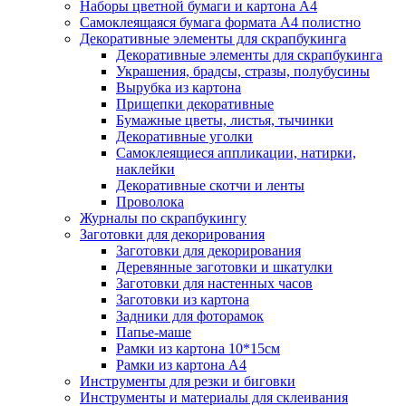
Наборы цветной бумаги и картона А4
Самоклеящаяся бумага формата А4 полистно
Декоративные элементы для скрапбукинга
Декоративные элементы для скрапбукинга
Украшения, брадсы, стразы, полубусины
Вырубка из картона
Прищепки декоративные
Бумажные цветы, листья, тычинки
Декоративные уголки
Самоклеящиеся аппликации, натирки,
наклейки
Декоративные скотчи и ленты
Проволока
Журналы по скрапбукингу
Заготовки для декорирования
Заготовки для декорирования
Деревянные заготовки и шкатулки
Заготовки для настенных часов
Заготовки из картона
Задники для фоторамок
Папье-маше
Рамки из картона 10*15см
Рамки из картона А4
Инструменты для резки и биговки
Инструменты и материалы для склеивания