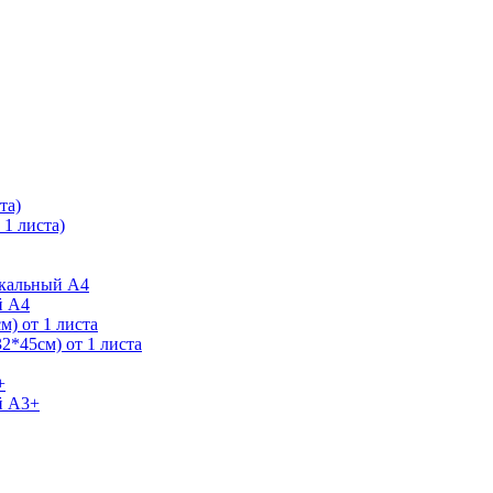
та)
1 листа)
ркальный А4
й А4
) от 1 листа
2*45см) от 1 листа
+
й А3+