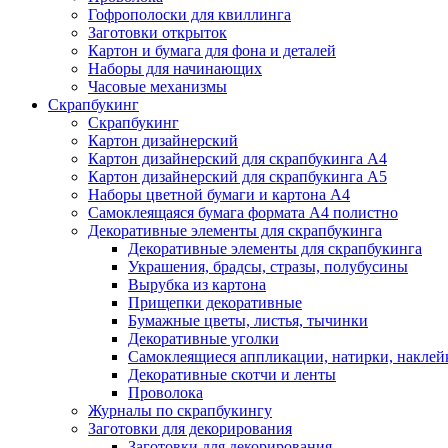
Гофрополоски для квиллинга
Заготовки открыток
Картон и бумага для фона и деталей
Наборы для начинающих
Часовые механизмы
Скрапбукинг
Скрапбукинг
Картон дизайнерский
Картон дизайнерский для скрапбукинга А4
Картон дизайнерский для скрапбукинга А5
Наборы цветной бумаги и картона А4
Самоклеящаяся бумага формата А4 полистно
Декоративные элементы для скрапбукинга
Декоративные элементы для скрапбукинга
Украшения, брадсы, стразы, полубусины
Вырубка из картона
Прищепки декоративные
Бумажные цветы, листья, тычинки
Декоративные уголки
Самоклеящиеся аппликации, натирки, наклей
Декоративные скотчи и ленты
Проволока
Журналы по скрапбукингу
Заготовки для декорирования
Заготовки для декорирования