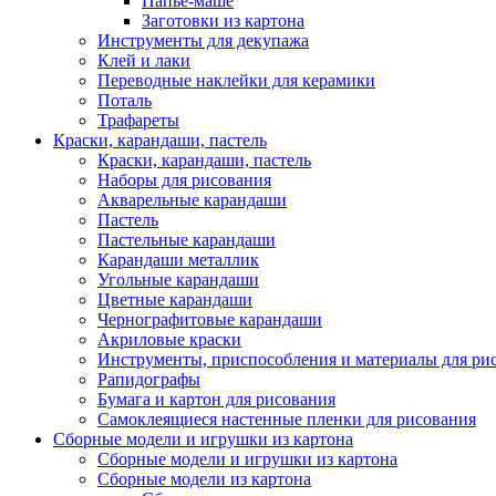
Папье-маше
Заготовки из картона
Инструменты для декупажа
Клей и лаки
Переводные наклейки для керамики
Поталь
Трафареты
Краски, карандаши, пастель
Краски, карандаши, пастель
Наборы для рисования
Акварельные карандаши
Пастель
Пастельные карандаши
Карандаши металлик
Угольные карандаши
Цветные карандаши
Чернографитовые карандаши
Акриловые краски
Инструменты, приспособления и материалы для ри
Рапидографы
Бумага и картон для рисования
Самоклеящиеся настенные пленки для рисования
Сборные модели и игрушки из картона
Сборные модели и игрушки из картона
Сборные модели из картона