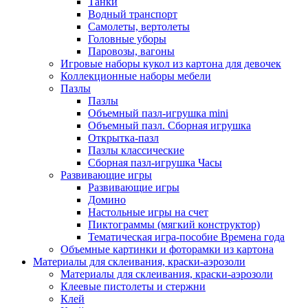
Танки
Водный транспорт
Самолеты, вертолеты
Головные уборы
Паровозы, вагоны
Игровые наборы кукол из картона для девочек
Коллекционные наборы мебели
Пазлы
Пазлы
Объемный пазл-игрушка mini
Объемный пазл. Сборная игрушка
Открытка-пазл
Пазлы классические
Сборная пазл-игрушка Часы
Развивающие игры
Развивающие игры
Домино
Настольные игры на счет
Пиктограммы (мягкий конструктор)
Тематическая игра-пособие Времена года
Объемные картинки и фоторамки из картона
Материалы для склеивания, краски-аэрозоли
Материалы для склеивания, краски-аэрозоли
Клеевые пистолеты и стержни
Клей