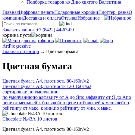
Подборка товаров ко Дню святого Валентина
Главная
Цифровая печать
Подарочные коробки
Плоттер. резка
О
компании
Доставка и оплата
Отзывы
Избранное
Заказать звонок
+7 (8422) 44-63-09
корзина пуста
ArtProgressive
Главная страница
→
Цветная бумага
Цветная бумага
Цветная бумага А4, плотность 80-160г/м2
Цветная бумага А3, плотность 120-160г/м2
сортировка: по умолчанию
по умолчанию
по алфавиту от А до Я
по алфавиту от Я до А
по
цене от меньшей к большей
по цене от большей к меньшей
по
рейтингу от макс. к мин.
по рейтингу от мин. к макс.
Chocolate №43А 10 листов
Цветная бумага А4, плотность 80-160г/м2