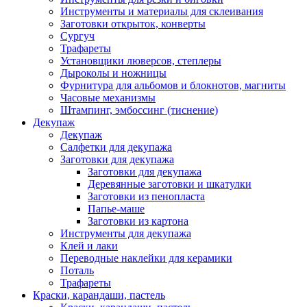
Инструменты и материалы для склеивания
Заготовки открыток, конверты
Сургуч
Трафареты
Установщики люверсов, степлеры
Дыроколы и ножницы
Фурнитура для альбомов и блокнотов, магниты
Часовые механизмы
Штампинг, эмбоссинг (тиснение)
Декупаж
Декупаж
Салфетки для декупажа
Заготовки для декупажа
Заготовки для декупажа
Деревянные заготовки и шкатулки
Заготовки из пенопласта
Папье-маше
Заготовки из картона
Инструменты для декупажа
Клей и лаки
Переводные наклейки для керамики
Поталь
Трафареты
Краски, карандаши, пастель