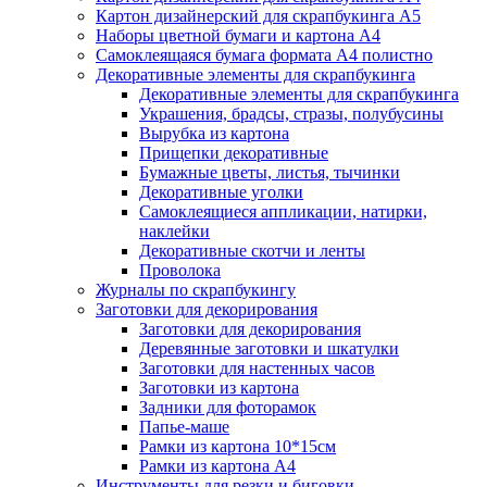
Картон дизайнерский для скрапбукинга А5
Наборы цветной бумаги и картона А4
Самоклеящаяся бумага формата А4 полистно
Декоративные элементы для скрапбукинга
Декоративные элементы для скрапбукинга
Украшения, брадсы, стразы, полубусины
Вырубка из картона
Прищепки декоративные
Бумажные цветы, листья, тычинки
Декоративные уголки
Самоклеящиеся аппликации, натирки,
наклейки
Декоративные скотчи и ленты
Проволока
Журналы по скрапбукингу
Заготовки для декорирования
Заготовки для декорирования
Деревянные заготовки и шкатулки
Заготовки для настенных часов
Заготовки из картона
Задники для фоторамок
Папье-маше
Рамки из картона 10*15см
Рамки из картона А4
Инструменты для резки и биговки