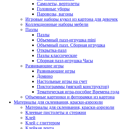
Самолеты, вертолеты
Головные уборы
Паровозы, вагоны
Игровые наборы кукол из картона для девочек
Коллекционные наборы мебели
Пазлы
Пазлы
Объемный пазл-игрушка mini
Объемный пазл. Сборная игрушка
Открытка-пазл
Пазлы классические
Сборная пазл-игрушка Часы
Развивающие игры
Развивающие игры
Домино
Настольные игры на счет
Пиктограммы (мягкий конструктор)
Тематическая игра-пособие Времена года
Объемные картинки и фоторамки из картона
Материалы для склеивания, краски-аэрозоли
Материалы для склеивания, краски-аэрозоли
Клеевые пистолеты и стержни
Клей
Клей с глиттером
Клейкая лента