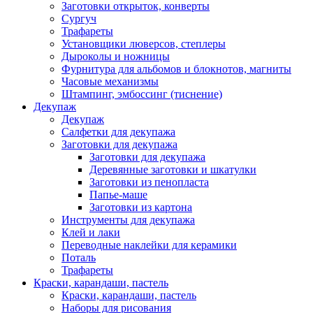
Заготовки открыток, конверты
Сургуч
Трафареты
Установщики люверсов, степлеры
Дыроколы и ножницы
Фурнитура для альбомов и блокнотов, магниты
Часовые механизмы
Штампинг, эмбоссинг (тиснение)
Декупаж
Декупаж
Салфетки для декупажа
Заготовки для декупажа
Заготовки для декупажа
Деревянные заготовки и шкатулки
Заготовки из пенопласта
Папье-маше
Заготовки из картона
Инструменты для декупажа
Клей и лаки
Переводные наклейки для керамики
Поталь
Трафареты
Краски, карандаши, пастель
Краски, карандаши, пастель
Наборы для рисования