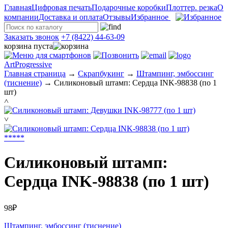
Главная
Цифровая печать
Подарочные коробки
Плоттер. резка
О
компании
Доставка и оплата
Отзывы
Избранное
Заказать звонок
+7 (8422) 44-63-09
корзина пуста
ArtProgressive
Главная страница
→
Скрапбукинг
→
Штампинг, эмбоссинг
(тиснение)
→
Силиконовый штамп: Сердца INK-98838 (по 1
шт)
˄
˅
*
*
*
*
*
Силиконовый штамп:
Сердца INK-98838 (по 1 шт)
98₽
Штампинг, эмбоссинг (тиснение)