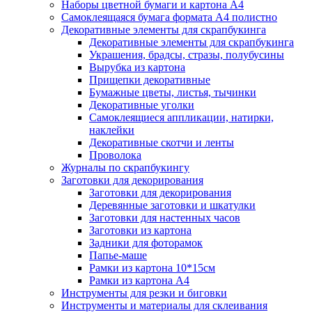
Наборы цветной бумаги и картона А4
Самоклеящаяся бумага формата А4 полистно
Декоративные элементы для скрапбукинга
Декоративные элементы для скрапбукинга
Украшения, брадсы, стразы, полубусины
Вырубка из картона
Прищепки декоративные
Бумажные цветы, листья, тычинки
Декоративные уголки
Самоклеящиеся аппликации, натирки,
наклейки
Декоративные скотчи и ленты
Проволока
Журналы по скрапбукингу
Заготовки для декорирования
Заготовки для декорирования
Деревянные заготовки и шкатулки
Заготовки для настенных часов
Заготовки из картона
Задники для фоторамок
Папье-маше
Рамки из картона 10*15см
Рамки из картона А4
Инструменты для резки и биговки
Инструменты и материалы для склеивания