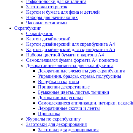
Гофрополоски для квиллинга
Заготовки открыток
Картон и бумага для фона и деталей
Наборы для начинающих
Часовые механизмы
Скрапбукинг
Скрапбукинг
Картон дизайнерский
Картон дизайнерский для скрапбукинга А4
Картон дизайнерский для скрапбукинга А5
Наборы цветной бумаги и картона А4
Самоклеящаяся бумага формата А4 полистно
Декоративные элементы для скрапбукинга
Декоративные элементы для скрапбукинга
Украшения, брадсы, стразы, полубусины
Вырубка из картона
Прищепки декоративные
Бумажные цветы, листья, тычинки
Декоративные уголки
Самоклеящиеся аппликации, натирки, наклей
Декоративные скотчи и ленты
Проволока
Журналы по скрапбукингу
Заготовки для декорирования
Заготовки для декорирования