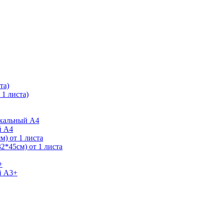
та)
1 листа)
ркальный А4
й А4
) от 1 листа
2*45см) от 1 листа
+
й А3+