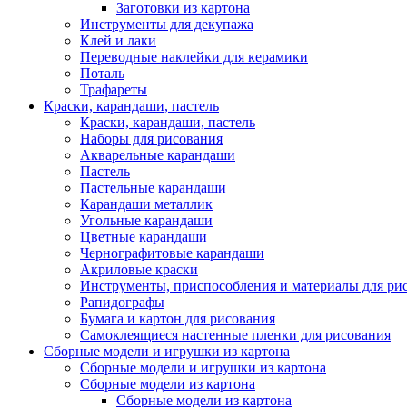
Заготовки из картона
Инструменты для декупажа
Клей и лаки
Переводные наклейки для керамики
Поталь
Трафареты
Краски, карандаши, пастель
Краски, карандаши, пастель
Наборы для рисования
Акварельные карандаши
Пастель
Пастельные карандаши
Карандаши металлик
Угольные карандаши
Цветные карандаши
Чернографитовые карандаши
Акриловые краски
Инструменты, приспособления и материалы для ри
Рапидографы
Бумага и картон для рисования
Самоклеящиеся настенные пленки для рисования
Сборные модели и игрушки из картона
Сборные модели и игрушки из картона
Сборные модели из картона
Сборные модели из картона