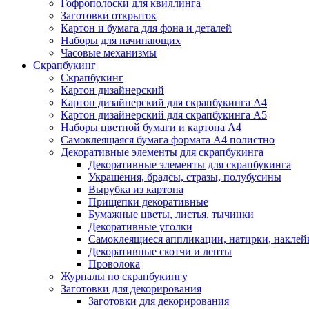
Гофрополоски для квиллинга
Заготовки открыток
Картон и бумага для фона и деталей
Наборы для начинающих
Часовые механизмы
Скрапбукинг
Скрапбукинг
Картон дизайнерский
Картон дизайнерский для скрапбукинга А4
Картон дизайнерский для скрапбукинга А5
Наборы цветной бумаги и картона А4
Самоклеящаяся бумага формата А4 полистно
Декоративные элементы для скрапбукинга
Декоративные элементы для скрапбукинга
Украшения, брадсы, стразы, полубусины
Вырубка из картона
Прищепки декоративные
Бумажные цветы, листья, тычинки
Декоративные уголки
Самоклеящиеся аппликации, натирки, наклей
Декоративные скотчи и ленты
Проволока
Журналы по скрапбукингу
Заготовки для декорирования
Заготовки для декорирования