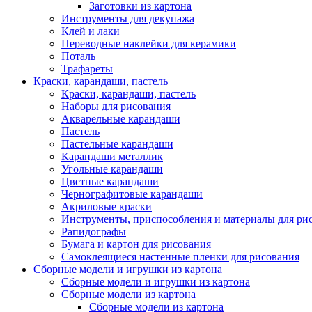
Заготовки из картона
Инструменты для декупажа
Клей и лаки
Переводные наклейки для керамики
Поталь
Трафареты
Краски, карандаши, пастель
Краски, карандаши, пастель
Наборы для рисования
Акварельные карандаши
Пастель
Пастельные карандаши
Карандаши металлик
Угольные карандаши
Цветные карандаши
Чернографитовые карандаши
Акриловые краски
Инструменты, приспособления и материалы для ри
Рапидографы
Бумага и картон для рисования
Самоклеящиеся настенные пленки для рисования
Сборные модели и игрушки из картона
Сборные модели и игрушки из картона
Сборные модели из картона
Сборные модели из картона