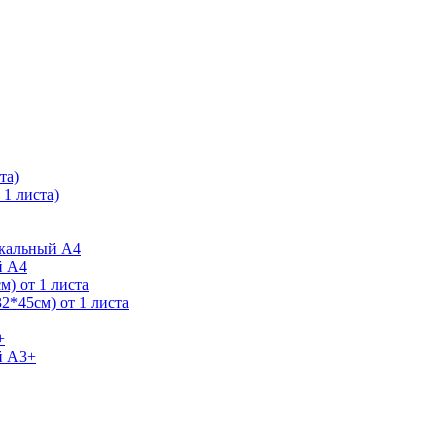
та)
1 листа)
ркальный А4
й А4
) от 1 листа
2*45см) от 1 листа
+
й А3+